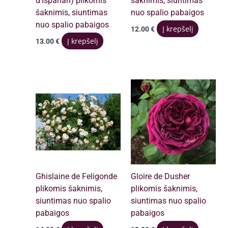
d’Ispahan) plikomis
šaknimis, siuntimas
šaknimis, siuntimas
nuo spalio pabaigos
nuo spalio pabaigos
Į krepšelį
12.00
€
Į krepšelį
13.00
€
Ghislaine de Feligonde
Gloire de Dusher
plikomis šaknimis,
plikomis šaknimis,
siuntimas nuo spalio
siuntimas nuo spalio
pabaigos
pabaigos