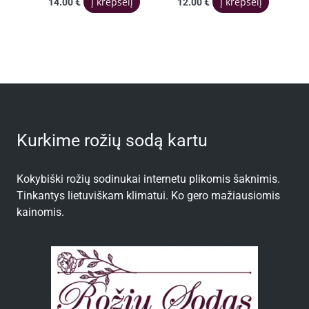
Į krepšelį
Į krepšelį
14.00
€
12.00
€
Kurkime rožių sodą kartu
Kokybiški rožių sodinukai internetu plikomis šaknimis.
Tinkantys lietuviškam klimatui. Ko gero mažiausiomis
kainomis.