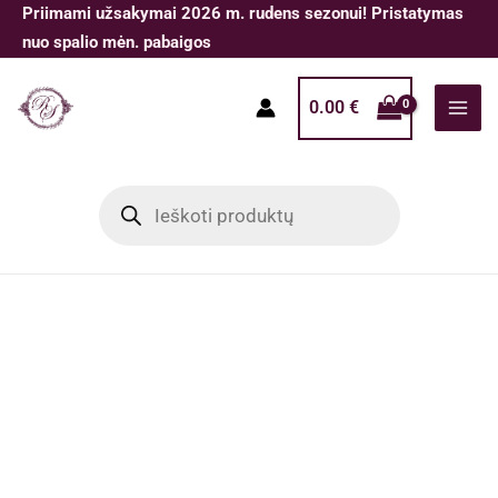
Pereiti
Priimami užsakymai 2026 m. rudens sezonui! Pristatymas
prie
nuo spalio mėn. pabaigos
turinio
0.00
€
Products
search