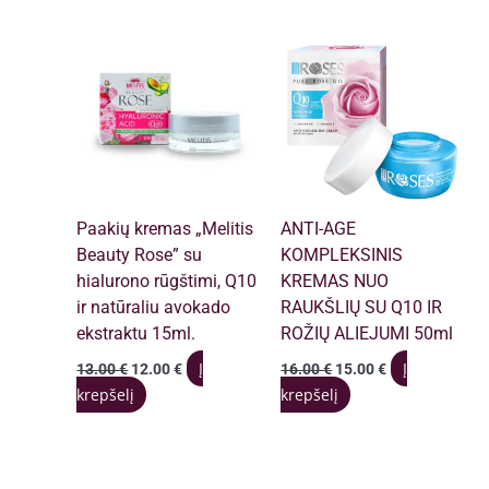
Paakių kremas „Melitis
ANTI-AGE
Beauty Rose” su
KOMPLEKSINIS
hialurono rūgštimi, Q10
KREMAS NUO
ir natūraliu avokado
RAUKŠLIŲ SU Q10 IR
ekstraktu 15ml.
ROŽIŲ ALIEJUMI 50ml
Original
Current
Original
Current
Į
Į
13.00
€
12.00
€
16.00
€
15.00
€
price
price
price
price
krepšelį
krepšelį
was:
is:
was:
is:
13.00 €.
12.00 €.
16.00 €.
15.00 €.