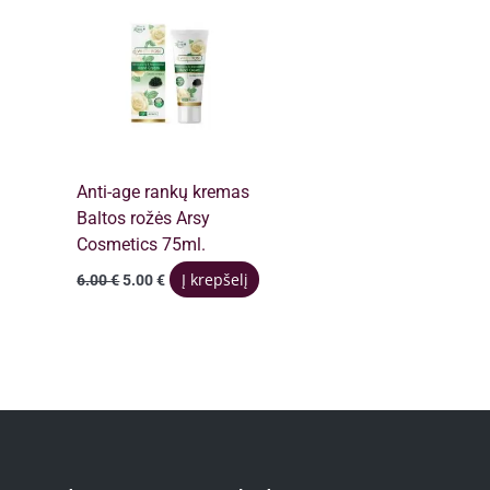
Anti-age rankų kremas
Baltos rožės Arsy
Cosmetics 75ml.
Original
Current
Į krepšelį
6.00
€
5.00
€
price
price
was:
is:
6.00 €.
5.00 €.