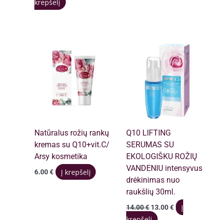
krepšelį
was:
is:
11.00 €.
10.00 €.
Natūralus rožių rankų
Q10 LIFTING
kremas su Q10+vit.C/
SERUMAS SU
Arsy kosmetika
EKOLOGIŠKU ROŽIŲ
VANDENIU intensyvus
Į krepšelį
6.00
€
drėkinimas nuo
raukšlių 30ml.
Original
Current
Į
14.00
€
13.00
€
price
price
krepšelį