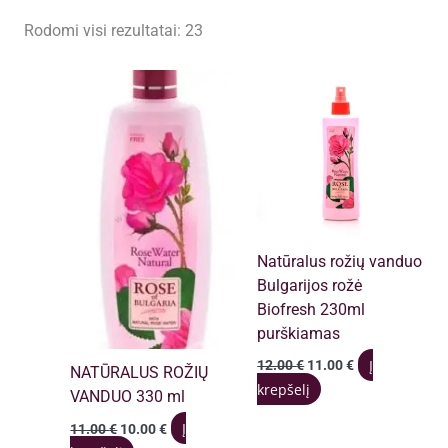
Išvalyti filtrus
Rūšiuojama
Rodomi visi rezultatai: 23
pagal
populiarumą
Natūralus rožių vanduo
Bulgarijos rožė
Biofresh 230ml
purškiamas
Original
Current
Į
12.00
€
11.00
€
NATŪRALUS ROŽIŲ
price
price
krepšelį
VANDUO 330 ml
was:
is:
12.00 €.
11.00 €.
Original
Current
Į
11.00
€
10.00
€
price
price