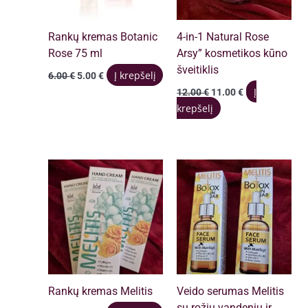
Rankų kremas Botanic
4-in-1 Natural Rose
Rose 75 ml
Arsy” kosmetikos kūno
šveitiklis
Original
Current
Į krepšelį
6.00
€
5.00
€
price
price
Original
Current
Į
12.00
€
11.00
€
was:
is:
price
price
krepšelį
6.00 €.
5.00 €.
was:
is:
12.00 €.
11.00 €.
Rankų kremas Melitis
Veido serumas Melitis
su rožių vandeniu ir