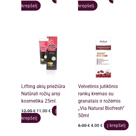
price
price
price
price
krepšelį
krepšelį
was:
is:
was:
is:
14.00 €.
13.00 €.
15.00 €.
13.00 €.
Lifting akių priežiūra
Velvetinis jutiklinis
Natūrali rožių arsy
rankų kremas su
kosmetika 25ml.
granatais ir rožėmis
„Via Natural Biofresh”
Original
Current
Į
12.00
€
11.00
€
price
price
50ml
krepšelį
was:
is:
Original
Current
Į krepšelį
6.00
€
4.00
€
12.00 €.
11.00 €.
price
price
was:
is: