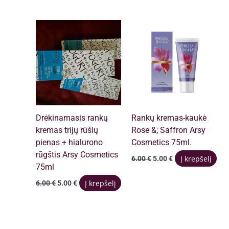
6.00 €.
4.00 €.
Drėkinamasis rankų
Rankų kremas-kaukė
kremas trijų rūšių
Rose &; Saffron Arsy
pienas + hialurono
Cosmetics 75ml.
rūgštis Arsy Cosmetics
Original
Current
Į krepšelį
6.00
€
5.00
€
price
price
75ml
was:
is:
Original
Current
Į krepšelį
6.00
€
5.00
€
6.00 €.
5.00 €.
price
price
was:
is:
6.00 €.
5.00 €.