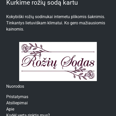
Kurkime rožių sodą kartu
Kokybiški rožių sodinukai internetu plikomis šaknimis.
Tinkantys lietuviškam klimatui. Ko gero mažiausiomis
kainomis.
Nuorodos
Pristatymas
Atsiliepimai
Apie
Kodėl verta rinktis mus?