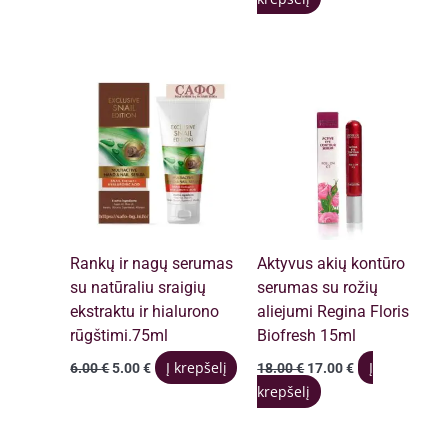
was:
is:
14.00 €.
13.00 €.
Rankų ir nagų serumas
Aktyvus akių kontūro
su natūraliu sraigių
serumas su rožių
ekstraktu ir hialurono
aliejumi Regina Floris
rūgštimi.75ml
Biofresh 15ml
Original
Current
Original
Current
Į krepšelį
Į
6.00
€
5.00
€
18.00
€
17.00
€
price
price
price
price
krepšelį
was:
is:
was:
is:
6.00 €.
5.00 €.
18.00 €.
17.00 €.