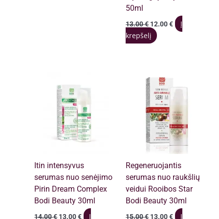
16.00 €.
15.00 €.
50ml
Original
Current
Į
13.00
€
12.00
€
price
price
krepšelį
was:
is:
13.00 €.
12.00 €.
Itin intensyvus
Regeneruojantis
serumas nuo senėjimo
serumas nuo raukšlių
Pirin Dream Complex
veidui Rooibos Star
Bodi Beauty 30ml
Bodi Beauty 30ml
Original
Current
Original
Current
Į
Į
14.00
€
13.00
€
15.00
€
13.00
€