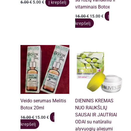
Original
Current
Į krepšelį
6.00
€
5.00
€
price
price
vitaminais Botox
was:
is:
Original
Current
Į
16.00
€
15.00
€
6.00 €.
5.00 €.
price
price
krepšelį
was:
is:
16.00 €.
15.00 €.
Veido serumas Melitis
DIENINIS KREMAS
Botox 20ml
NUO RAUKŠLIŲ
SAUSAI IR JAUTRIAI
Original
Current
Į
16.00
€
15.00
€
price
price
ODAI su natūraliu
krepšelį
was:
is:
alyvuogių aliejumi