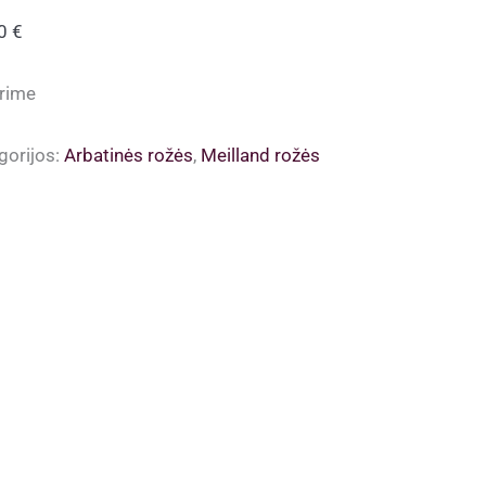
00
€
rime
gorijos:
Arbatinės rožės
,
Meilland rožės