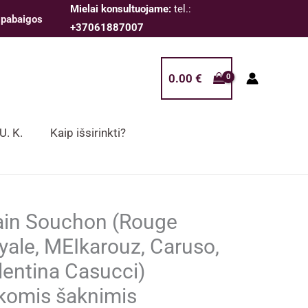
Mielai konsultuojame:
tel.:
 pabaigos
+37061887007
0.00
€
 U. K.
Kaip išsirinkti?
ain Souchon (Rouge
yale, MEIkarouz, Caruso,
lentina Casucci)
ikomis šaknimis