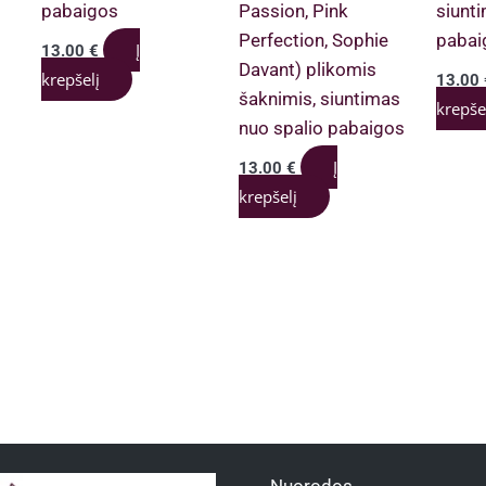
pabaigos
Passion, Pink
siunt
Perfection, Sophie
pabai
Į
13.00
€
Davant) plikomis
krepšelį
13.00
šaknimis, siuntimas
krepše
nuo spalio pabaigos
Į
13.00
€
krepšelį
Nuorodos