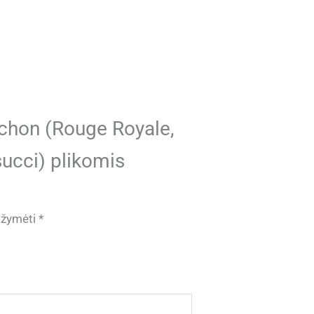
uchon (Rouge Royale,
ucci) plikomis
pažymėti
*