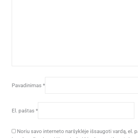
Pavadinimas
*
El. paštas
*
Noriu savo interneto naršyklėje išsaugoti vardą, el. p