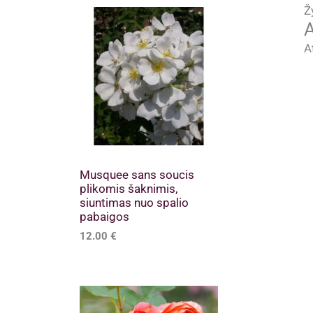
Ž
A
A
Musquee sans soucis
plikomis šaknimis,
siuntimas nuo spalio
pabaigos
12.00
€