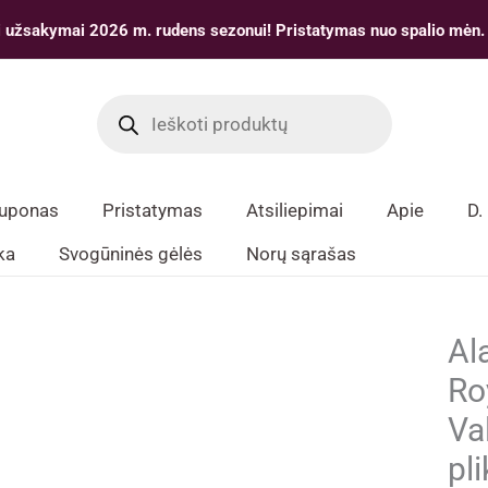
 užsakymai 2026 m. rudens sezonui! Pristatymas nuo spalio mėn.
Products
search
kuponas
Pristatymas
Atsiliepimai
Apie
D.
ka
Svogūninės gėlės
Norų sąrašas
Al
Ro
Va
pl