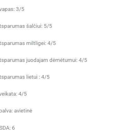
vapas: 3/5
tsparumas šalčiui: 5/5
tsparumas miltligei: 4/5
tsparumas juodajam dėmėtumui: 4/5
tsparumas lietui : 4/5
veikata: 4/5
palva: avietinė
SDA: 6