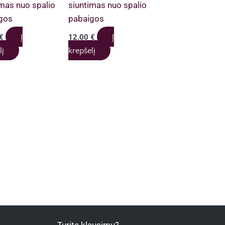
imas nuo spalio
siuntimas nuo spalio
gos
pabaigos
Į
Į
€
12.00
€
lį
krepšelį
Turite klausimų?