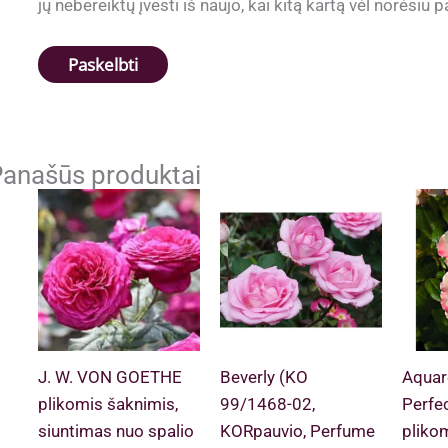
jų nebereiktų įvesti iš naujo, kai kitą kartą vėl norėsiu
anašūs produktai
J. W. VON GOETHE
Beverly (KO
Aquare
plikomis šaknimis,
99/1468-02,
Perfe
siuntimas nuo spalio
KORpauvio, Perfume
pliko