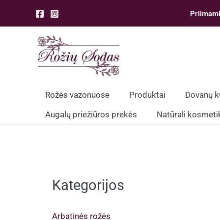
Pereiti
Priimami
prie
turinio
Rožės vazonuose
Produktai
Dovanų 
Augalų priežiūros prekės
Natūrali kosmeti
Kategorijos
Arbatinės rožės