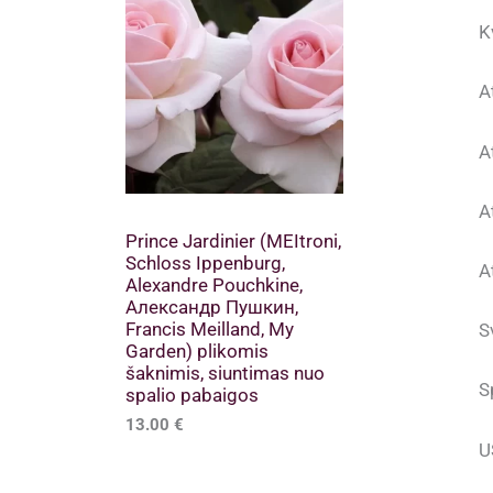
K
A
A
A
Prince Jardinier (MEItroni,
Schloss Ippenburg,
A
Alexandre Pouchkine,
Александр Пушкин,
Francis Meilland, My
S
Garden) plikomis
šaknimis, siuntimas nuo
S
spalio pabaigos
13.00
€
U