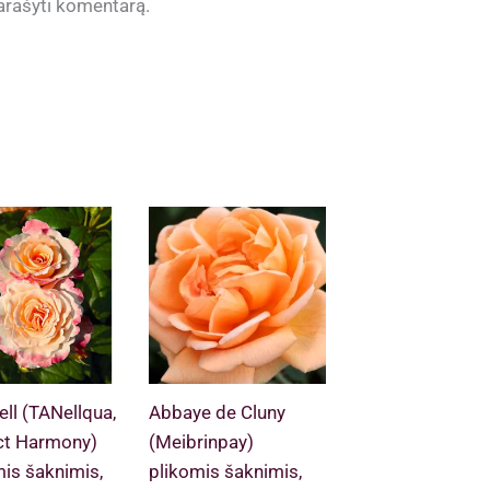
 parašyti komentarą.
ll (TANellqua,
Abbaye de Cluny
ct Harmony)
(Meibrinpay)
mis šaknimis,
plikomis šaknimis,