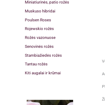
Miniatiurinės, patio rožės
Muskuso hibridai
Poulsen Roses
Rojewskio rožės
Rožės vazonuose
Senovinės rožės
Stambiažiedės rožės
V
Tantau rožės
Kiti augalai ir krūmai
A
P
Ž