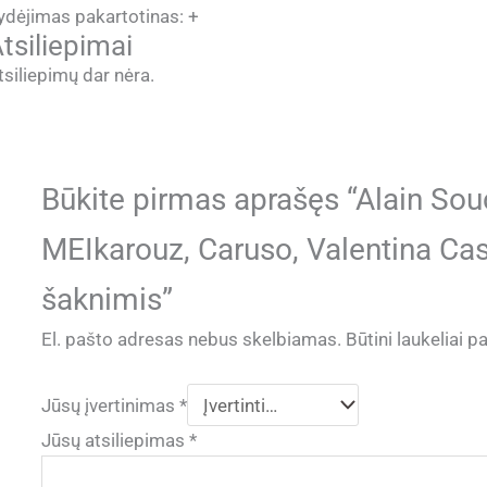
ydėjimas pakartotinas: +
tsiliepimai
tsiliepimų dar nėra.
Būkite pirmas aprašęs “Alain So
MEIkarouz, Caruso, Valentina Cas
šaknimis”
El. pašto adresas nebus skelbiamas.
Būtini laukeliai 
Jūsų įvertinimas
*
Jūsų atsiliepimas
*