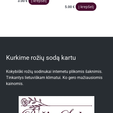
Į krepšelį
3.00
€
Į krepšelį
5.00
€
Kurkime rožių sodą kartu
Kokybiški rožių sodinukai internetu plikomis šaknimis.
Tinkantys lietuviškam klimatui. Ko gero mažiausiomis
kainomis.