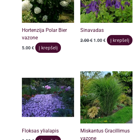
Hortenzija Polar Bier
Sinavadas
vazone
Original
Current
Į krepšelį
2.00
€
1.00
€
price
price
Į krepšelį
5.00
€
was:
is:
2.00 €.
1.00 €.
Floksas ylialapis
Miskantus Gracillimus
vazone