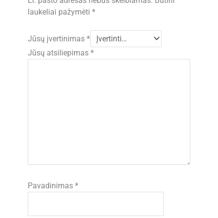
El. pašto adresas nebus skelbiamas.
Būtini
laukeliai pažymėti
*
Jūsų įvertinimas
*
Jūsų atsiliepimas
*
Pavadinimas
*