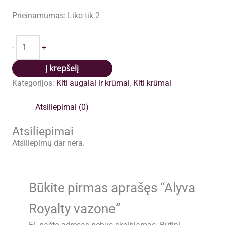
Prieinamumas:
Liko tik 2
produkto
-
+
kiekis:
Alyva
Į krepšelį
Royalty
Kategorijos:
Kiti augalai ir krūmai
,
Kiti krūmai
vazone
Atsiliepimai (0)
Atsiliepimai
Atsiliepimų dar nėra.
Būkite pirmas aprašęs “Alyva
Royalty vazone”