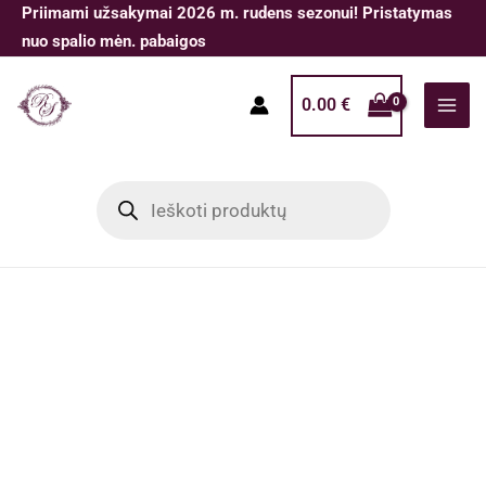
Pereiti
Priimami užsakymai 2026 m. rudens sezonui! Pristatymas
prie
nuo spalio mėn. pabaigos
turinio
0.00
€
Products
search