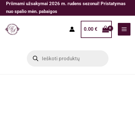
Pereiti
Priimami užsakymai 2026 m. rudens sezonui! Pristatymas
prie
nuo spalio mėn. pabaigos
turinio
0.00
€
Products
search