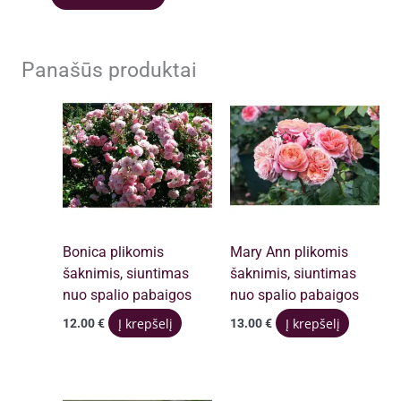
Panašūs produktai
Bonica plikomis
Mary Ann plikomis
šaknimis, siuntimas
šaknimis, siuntimas
nuo spalio pabaigos
nuo spalio pabaigos
Į krepšelį
Į krepšelį
12.00
€
13.00
€