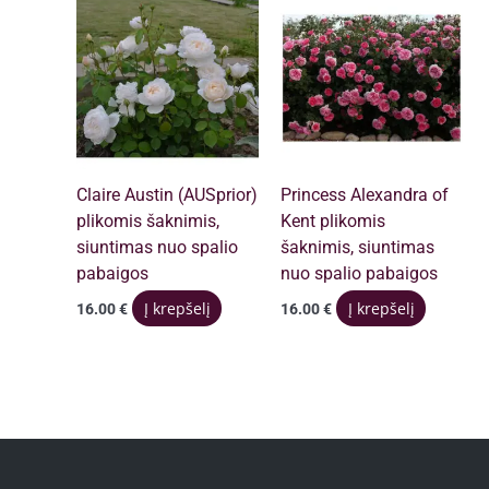
Claire Austin (AUSprior)
Princess Alexandra of
plikomis šaknimis,
Kent plikomis
siuntimas nuo spalio
šaknimis, siuntimas
pabaigos
nuo spalio pabaigos
Į krepšelį
Į krepšelį
16.00
€
16.00
€