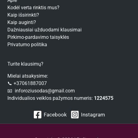
Apie
Kodėl verta rinktis mus?
Kaip išsirinkti?
Kaip auginti?
Dažniausiai užduodami klausimai
Pirkimo-pardavimo taisyklės
Privatumo politika
Turite klausimų?
Mielai atsakysime:
📞 +37061887007
📧 inforoziusodas@gmail.com
Individualios veiklos pažymos numeris:
1224575
Facebook
Instagram