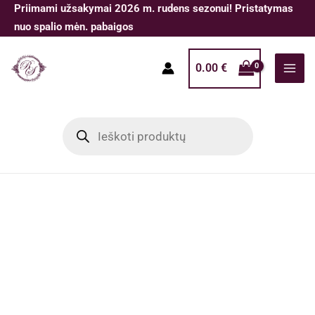
Pereiti
Priimami užsakymai 2026 m. rudens sezonui! Pristatymas
prie
nuo spalio mėn. pabaigos
turinio
0.00
€
Products
search