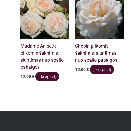
Madame Anisette
Chopin plikomis
plikomis šaknimis,
šaknimis, siuntimas
siuntimas nuo spalio
nuo spalio pabaigos
pabaigos
Į krepšelį
12.00
€
Į krepšelį
17.00
€