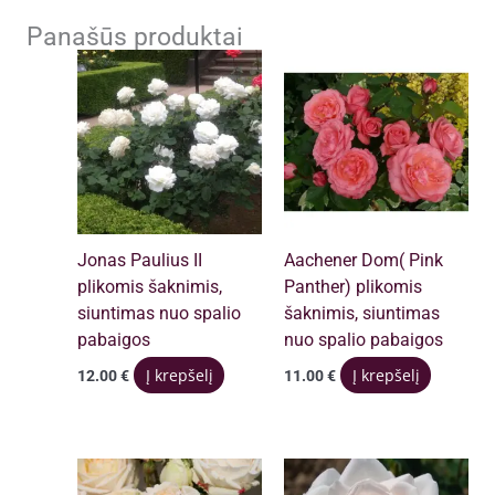
Panašūs produktai
Jonas Paulius II
Aachener Dom( Pink
plikomis šaknimis,
Panther) plikomis
siuntimas nuo spalio
šaknimis, siuntimas
pabaigos
nuo spalio pabaigos
Į krepšelį
Į krepšelį
12.00
€
11.00
€