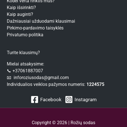
Kodėl verta rinktis mus?
Kaip išsirinkti?
Kaip auginti?
Dažniausiai užduodami klausimai
Pirkimo-pardavimo taisyklės
Privatumo politika
Turite klausimų?
Mielai atsakysime:
📞 +37061887007
📧 inforoziusodas@gmail.com
Individualios veiklos pažymos numeris:
1224575
Facebook
Instagram
Copyright © 2026 | Rožių sodas