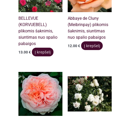
BELLEVUE
Abbaye de Cluny
(KORVUEBELL)
(Meibrinpay) plikomis
plikomis šaknimis,
šaknimis, siuntimas
siuntimas nuo spalio
nuo spalio pabaigos
pabaigos
Į krepšelį
12.00
€
Į krepšelį
13.00
€