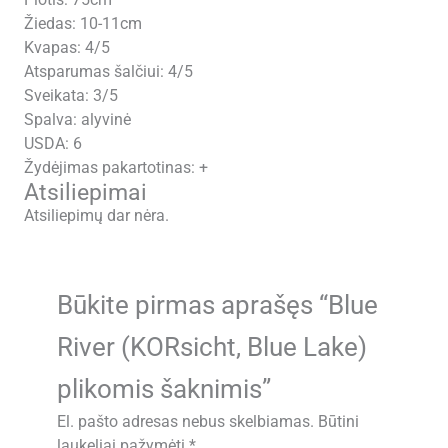
Plotis: 75cm
Žiedas: 10-11cm
Kvapas: 4/5
Atsparumas šalčiui: 4/5
Sveikata: 3/5
Spalva: alyvinė
USDA: 6
Žydėjimas pakartotinas: +
Atsiliepimai
Atsiliepimų dar nėra.
Būkite pirmas aprašęs “Blue
River (KORsicht, Blue Lake)
plikomis šaknimis”
El. pašto adresas nebus skelbiamas.
Būtini
laukeliai pažymėti
*