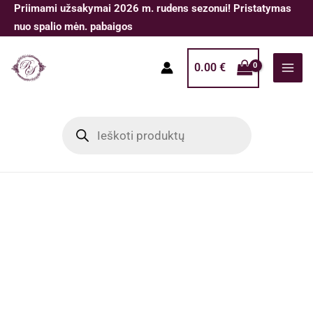
Pereiti
Priimami užsakymai 2026 m. rudens sezonui! Pristatymas
prie
nuo spalio mėn. pabaigos
turinio
0.00
€
Products
search