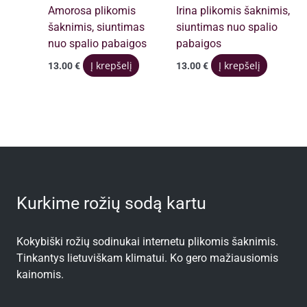
Amorosa plikomis
Irina plikomis šaknimis,
šaknimis, siuntimas
siuntimas nuo spalio
nuo spalio pabaigos
pabaigos
Į krepšelį
Į krepšelį
13.00
€
13.00
€
Kurkime rožių sodą kartu
Kokybiški rožių sodinukai internetu plikomis šaknimis.
Tinkantys lietuviškam klimatui. Ko gero mažiausiomis
kainomis.