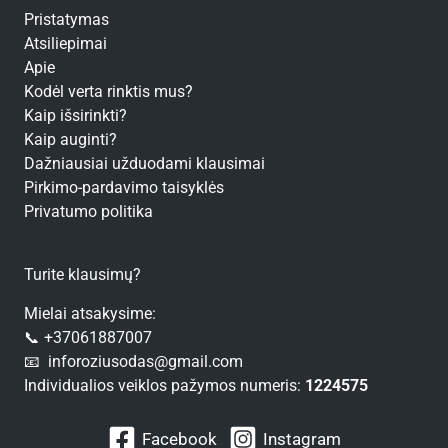
Pristatymas
Atsiliepimai
Apie
Kodėl verta rinktis mus?
Kaip išsirinkti?
Kaip auginti?
Dažniausiai užduodami klausimai
Pirkimo-pardavimo taisyklės
Privatumo politika
Turite klausimų?
Mielai atsakysime:
📞 +37061887007
📧 inforoziusodas@gmail.com
Individualios veiklos pažymos numeris:
1224575
Facebook
Instagram