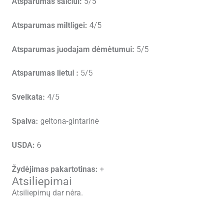
Atsparumas šalčiui:
5/5
Atsparumas miltligei:
4/5
Atsparumas juodajam dėmėtumui:
5/5
Atsparumas lietui :
5/5
Sveikata:
4/5
Spalva:
geltona-gintarinė
USDA:
6
Žydėjimas pakartotinas:
+
Atsiliepimai
Atsiliepimų dar nėra.