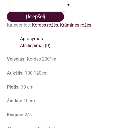
produkto
-
+
kiekis:
Caramella
Į krepšelį
(KORkinteral,
Kategorijos:
Kordes rožės
,
Krūminės rožės
Caramel
Fairy
Aprašymas
Tale,
Atsiliepimai (0)
Reminiscence)
plikomis
Veisėjas:
Kordes 2001m
šaknimis,
siuntimas
Aukštis:
100-120cm
nuo
spalio
Plotis:
70 cm
pabaigos
Žiedas:
10cm
Kvapas:
2/5