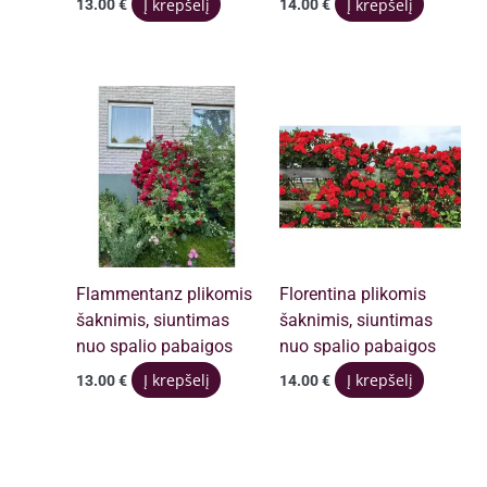
Į krepšelį
Į krepšelį
13.00
€
14.00
€
Flammentanz plikomis
Florentina plikomis
šaknimis, siuntimas
šaknimis, siuntimas
nuo spalio pabaigos
nuo spalio pabaigos
Į krepšelį
Į krepšelį
13.00
€
14.00
€