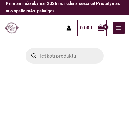
Pereiti
Priimami užsakymai 2026 m. rudens sezonui! Pristatymas
prie
nuo spalio mėn. pabaigos
turinio
0.00
€
Products
search