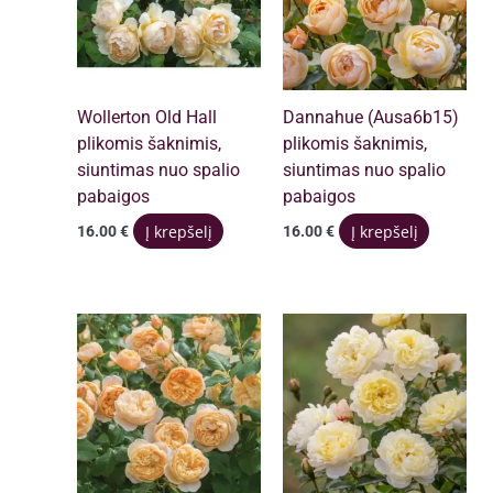
Wollerton Old Hall
Dannahue (Ausa6b15)
plikomis šaknimis,
plikomis šaknimis,
siuntimas nuo spalio
siuntimas nuo spalio
pabaigos
pabaigos
Į krepšelį
Į krepšelį
16.00
€
16.00
€