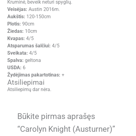
Kruminė, beveik neturi spyglių.
Veisėjas:
Austin 2016m.
Aukštis:
120-150cm
Plotis:
90cm
Žiedas:
10cm
Kvapas:
4/5
Atsparumas šalčiui:
4/5
Sveikata:
4/5
Spalva:
geltona
USDA:
6
Žydėjimas pakartotinas:
+
Atsiliepimai
Atsiliepimų dar nėra.
Būkite pirmas aprašęs
“Carolyn Knight (Austurner)”