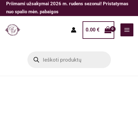
Pereiti
Priimami užsakymai 2026 m. rudens sezonui! Pristatymas
prie
nuo spalio mėn. pabaigos
turinio
0.00
€
Products
search