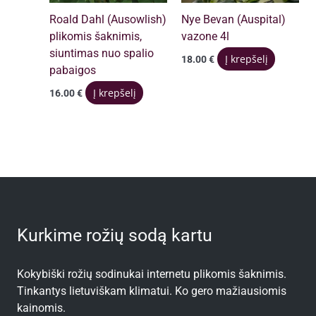
Roald Dahl (Ausowlish)
Nye Bevan (Auspital)
plikomis šaknimis,
vazone 4l
siuntimas nuo spalio
Į krepšelį
18.00
€
pabaigos
Į krepšelį
16.00
€
Kurkime rožių sodą kartu
Kokybiški rožių sodinukai internetu plikomis šaknimis.
Tinkantys lietuviškam klimatui. Ko gero mažiausiomis
kainomis.