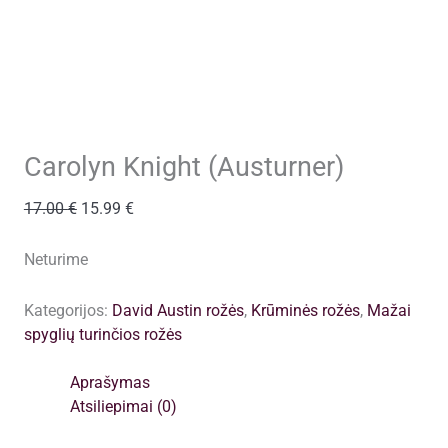
Carolyn Knight (Austurner)
Original
Current
17.00
€
15.99
€
price
price
was:
is:
Neturime
17.00 €.
15.99 €.
Kategorijos:
David Austin rožės
,
Krūminės rožės
,
Mažai
spyglių turinčios rožės
Aprašymas
Atsiliepimai (0)