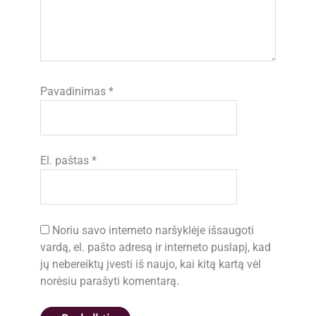
Pavadinimas
*
El. paštas
*
Noriu savo interneto naršyklėje išsaugoti
vardą, el. pašto adresą ir interneto puslapį, kad
jų nebereiktų įvesti iš naujo, kai kitą kartą vėl
norėsiu parašyti komentarą.