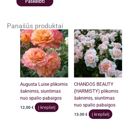
Panašūs produktai
Augusta Luise plikomis
CHANDOS BEAUTY
šaknimis, siuntimas
(HARMISTY) plikomis
nuo spalio pabaigos
šaknimis, siuntimas
nuo spalio pabaigos
Į krepšelį
12.00
€
Į krepšelį
13.00
€