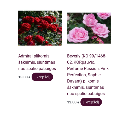
Admiral plikomis
Beverly (KO 99/1468-
šaknimis, siuntimas
02, KORpauvio,
nuo spalio pabaigos
Perfume Passion, Pink
Perfection, Sophie
Į krepšelį
13.00
€
Davant) plikomis
šaknimis, siuntimas
nuo spalio pabaigos
Į krepšelį
13.00
€