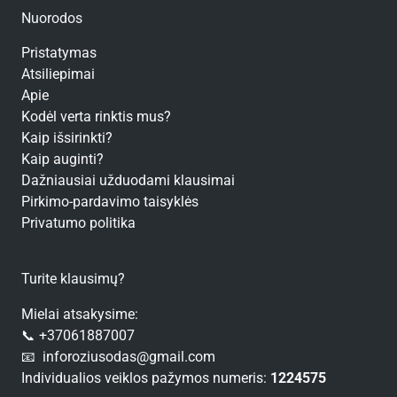
Nuorodos
Pristatymas
Atsiliepimai
Apie
Kodėl verta rinktis mus?
Kaip išsirinkti?
Kaip auginti?
Dažniausiai užduodami klausimai
Pirkimo-pardavimo taisyklės
Privatumo politika
Turite klausimų?
Mielai atsakysime:
📞 +37061887007
📧 inforoziusodas@gmail.com
Individualios veiklos pažymos numeris:
1224575