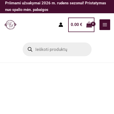
Pereiti
Priimami užsakymai 2026 m. rudens sezonui! Pristatymas
prie
nuo spalio mėn. pabaigos
turinio
0.00
€
Products
search