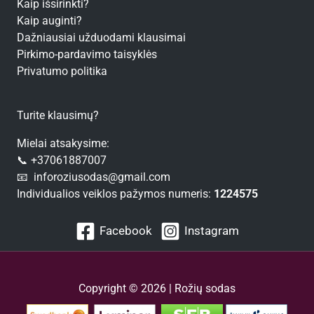
Kaip išsirinkti?
Kaip auginti?
Dažniausiai užduodami klausimai
Pirkimo-pardavimo taisyklės
Privatumo politika
Turite klausimų?
Mielai atsakysime:
📞 +37061887007
📧 inforoziusodas@gmail.com
Individualios veiklos pažymos numeris:
1224575
Facebook
Instagram
Copyright © 2026 | Rožių sodas