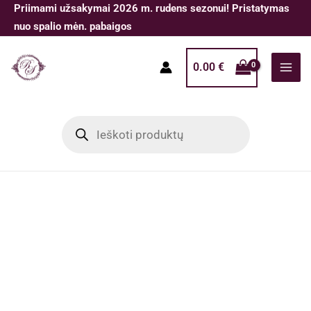
Pereiti
Priimami užsakymai 2026 m. rudens sezonui! Pristatymas
prie
nuo spalio mėn. pabaigos
turinio
0.00
€
Products
search