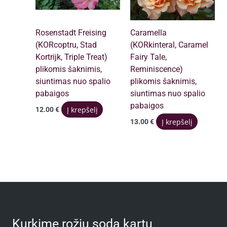
Rosenstadt Freising
Caramella
(KORcoptru, Stad
(KORkinteral, Caramel
Kortrijk, Triple Treat)
Fairy Tale,
plikomis šaknimis,
Reminiscence)
siuntimas nuo spalio
plikomis šaknimis,
pabaigos
siuntimas nuo spalio
pabaigos
Į krepšelį
12.00
€
Į krepšelį
13.00
€
Kurkime rožių sodą kartu