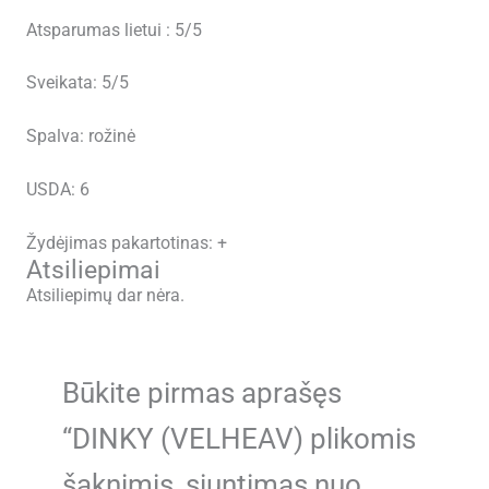
Atsparumas lietui : 5/5
Sveikata: 5/5
Spalva: rožinė
USDA: 6
Žydėjimas pakartotinas: +
Atsiliepimai
Atsiliepimų dar nėra.
Būkite pirmas aprašęs
“DINKY (VELHEAV) plikomis
šaknimis, siuntimas nuo