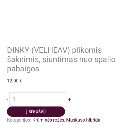
DINKY (VELHEAV) plikomis
šaknimis, siuntimas nuo spalio
pabaigos
12.00
€
produkto
-
+
kiekis:
DINKY
Į krepšelį
(VELHEAV)
Kategorijos:
Krūminės rožės
,
Muskuso hibridai
plikomis