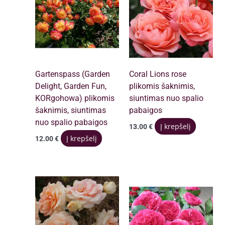
Gartenspass (Garden
Coral Lions rose
Delight, Garden Fun,
plikomis šaknimis,
KORgohowa) plikomis
siuntimas nuo spalio
šaknimis, siuntimas
pabaigos
nuo spalio pabaigos
Į krepšelį
13.00
€
Į krepšelį
12.00
€