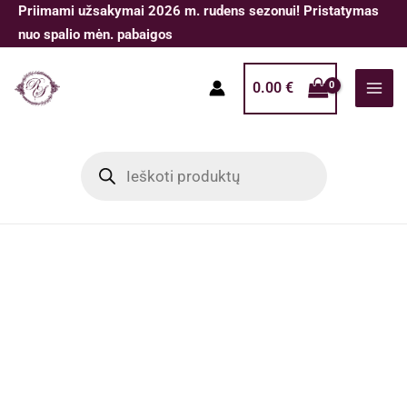
Pereiti
Priimami užsakymai 2026 m. rudens sezonui! Pristatymas
prie
nuo spalio mėn. pabaigos
turinio
0.00
€
Products
search