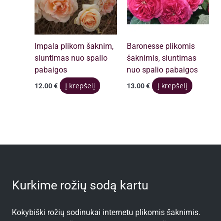
Impala plikom šaknim,
Baronesse plikomis
siuntimas nuo spalio
šaknimis, siuntimas
pabaigos
nuo spalio pabaigos
Į krepšelį
Į krepšelį
12.00
€
13.00
€
Kurkime rožių sodą kartu
Kokybiški rožių sodinukai internetu plikomis šaknimis.