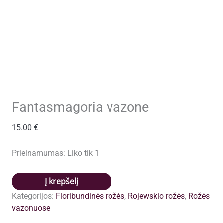
Fantasmagoria vazone
15.00
€
Prieinamumas:
Liko tik 1
produkto
Į krepšelį
kiekis:
Kategorijos:
Floribundinės rožės
,
Rojewskio rožės
,
Rožės
Fantasmagoria
vazonuose
vazone