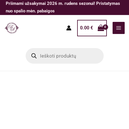
Pereiti
Priimami užsakymai 2026 m. rudens sezonui! Pristatymas
prie
nuo spalio mėn. pabaigos
turinio
0.00
€
Products
search