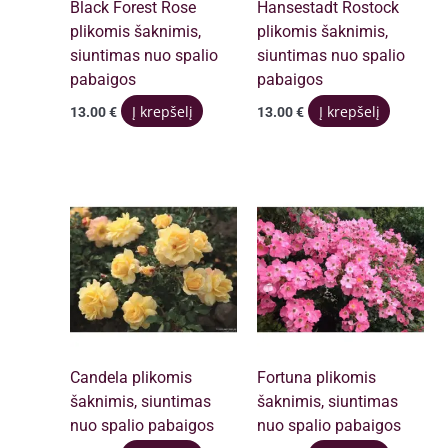
Black Forest Rose
Hansestadt Rostock
plikomis šaknimis,
plikomis šaknimis,
siuntimas nuo spalio
siuntimas nuo spalio
pabaigos
pabaigos
Į krepšelį
Į krepšelį
13.00
€
13.00
€
Candela plikomis
Fortuna plikomis
šaknimis, siuntimas
šaknimis, siuntimas
nuo spalio pabaigos
nuo spalio pabaigos