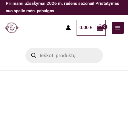
Pereiti
Priimami užsakymai 2026 m. rudens sezonui! Pristatymas
prie
nuo spalio mėn. pabaigos
turinio
0.00
€
Products
search