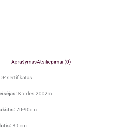
Aprašymas
Atsiliepimai (0)
DR sertifikatas.
eisėjas:
Kordes 2002m
ukštis:
70-90cm
lotis:
80 cm