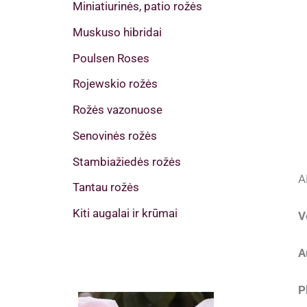
Miniatiurinės, patio rožės
Muskuso hibridai
Poulsen Roses
Rojewskio rožės
Rožės vazonuose
Senovinės rožės
Stambiažiedės rožės
A
Tantau rožės
Kiti augalai ir krūmai
V
A
P