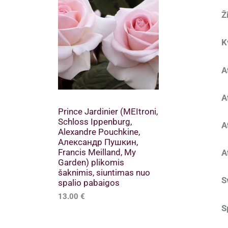
Ž
K
A
A
Prince Jardinier (MEItroni,
Schloss Ippenburg,
A
Alexandre Pouchkine,
Александр Пушкин,
Francis Meilland, My
A
Garden) plikomis
šaknimis, siuntimas nuo
S
spalio pabaigos
13.00
€
S