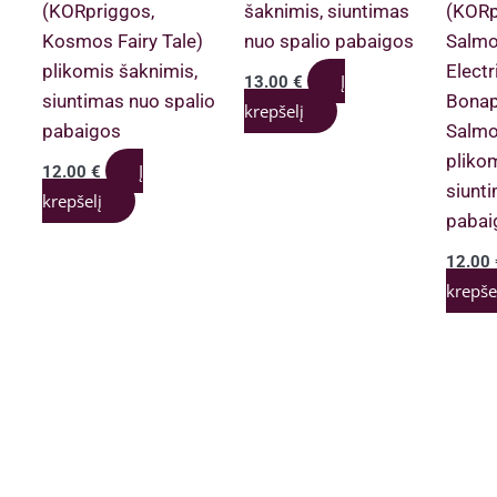
(KORpriggos,
šaknimis, siuntimas
(KOR
Kosmos Fairy Tale)
nuo spalio pabaigos
Salmo
plikomis šaknimis,
Electr
Į
13.00
€
siuntimas nuo spalio
Bonap
krepšelį
pabaigos
Salmo
pliko
Į
12.00
€
siunt
krepšelį
pabai
12.00
krepše