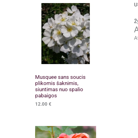
U
Ž
A
A
Musquee sans soucis
plikomis šaknimis,
siuntimas nuo spalio
pabaigos
12.00
€