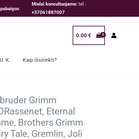
Mielai konsultuojame:
tel.:
 pabaigos
+37061887007
0.00
€
 U. K.
Kaip išsirinkti?
bruder Grimm
ORassenet, Eternal
ame, Brothers Grimm
ry Tale, Gremlin, Joli