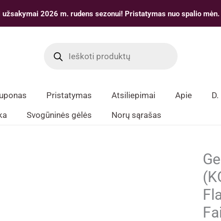
 užsakymai 2026 m. rudens sezonui! Pristatymas nuo spalio mėn.
Products
search
kuponas
Pristatymas
Atsiliepimai
Apie
D.
ka
Svogūninės gėlės
Norų sąrašas
Ge
(K
Fl
Fai