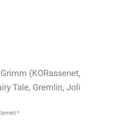
r Grimm (KORassenet,
ry Tale, Gremlin, Joli
pažymėti
*