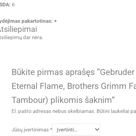
SDA:
6
ydėjimas pakartotinas: +
tsiliepimai
tsiliepimų dar nėra.
Būkite pirmas aprašęs “Gebrude
Eternal Flame, Brothers Grimm Fai
Tambour) plikomis šaknim”
El. pašto adresas nebus skelbiamas.
Būtini laukeliai 
Jūsų įvertinimas
*