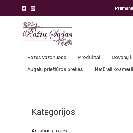
Pereiti
Priimami
prie
turinio
Rožės vazonuose
Produktai
Dovanų 
Augalų priežiūros prekės
Natūrali kosmeti
Kategorijos
Arbatinės rožės