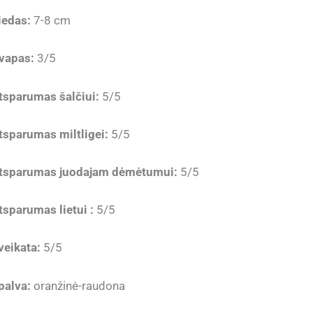
iedas:
7-8 cm
vapas:
3/5
tsparumas šalčiui:
5/5
tsparumas miltligei:
5/5
tsparumas juodajam dėmėtumui:
5/5
tsparumas lietui :
5/5
veikata:
5/5
palva:
oranžinė-raudona