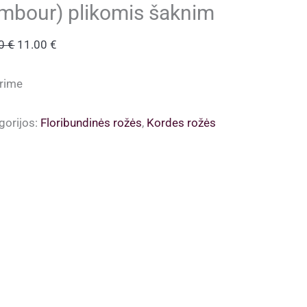
mbour) plikomis šaknim
Original
Current
00
€
11.00
€
price
price
was:
is:
rime
12.00 €.
11.00 €.
gorijos:
Floribundinės rožės
,
Kordes rožės