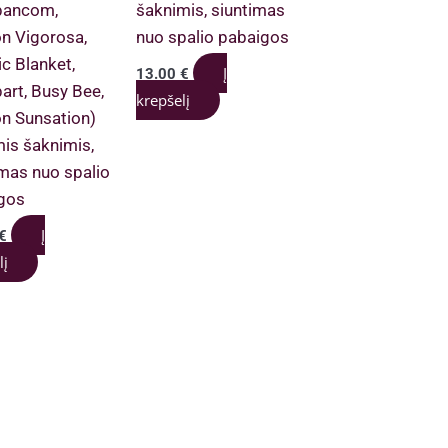
pancom,
šaknimis, siuntimas
n Vigorosa,
nuo spalio pabaigos
ic Blanket,
Į
13.00
€
art, Busy Bee,
krepšelį
n Sunsation)
mis šaknimis,
imas nuo spalio
gos
Į
€
lį