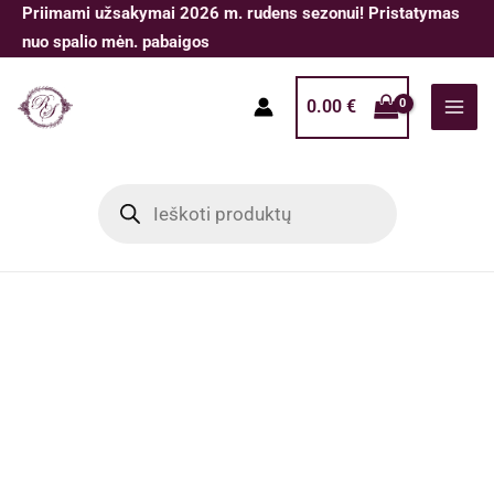
Pereiti
Priimami užsakymai 2026 m. rudens sezonui! Pristatymas
prie
nuo spalio mėn. pabaigos
turinio
0.00
€
Products
search