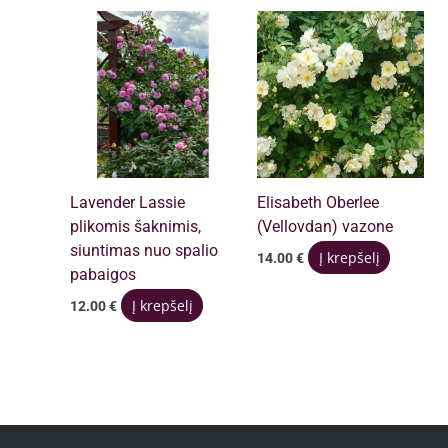
Lavender Lassie
Elisabeth Oberlee
plikomis šaknimis,
(Vellovdan) vazone
siuntimas nuo spalio
Į krepšelį
14.00
€
pabaigos
Į krepšelį
12.00
€