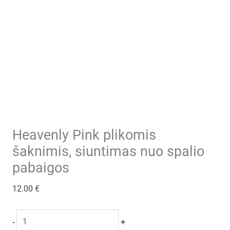
Heavenly Pink plikomis
šaknimis, siuntimas nuo spalio
pabaigos
12.00
€
produkto
-
+
kiekis: