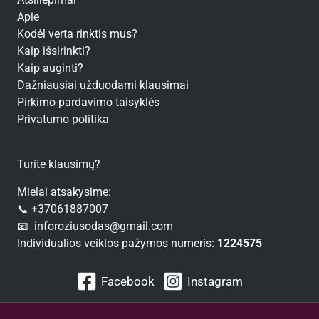
Apie
Kodėl verta rinktis mus?
Kaip išsirinkti?
Kaip auginti?
Dažniausiai užduodami klausimai
Pirkimo-pardavimo taisyklės
Privatumo politika
Turite klausimų?
Mielai atsakysime:
📞 +37061887007
📧 inforoziusodas@gmail.com
Individualios veiklos pažymos numeris:
1224575
Facebook
Instagram