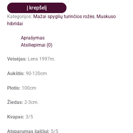
Heavenly
Į krepšelį
Pink
Kategorijos:
Mažai spyglių turinčios rožės
,
Muskuso
plikomis
hibridai
šaknimis,
siuntimas
Aprašymas
nuo
Atsiliepimai (0)
spalio
pabaigos
Veisėjas:
Lens 1997m.
Aukštis:
90-120cm
Plotis:
100cm
Žiedas:
2-3cm.
Kvapas:
3/5
Atsparumas šalčiui:
5/5