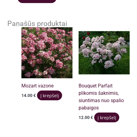
Panašūs produktai
Mozart vazone
Bouquet Parfait
plikomis šaknimis,
Į krepšelį
14.00
€
siuntimas nuo spalio
pabaigos
Į krepšelį
12.00
€