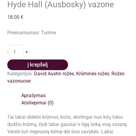
Hyde Hall (Ausbosky) vazone
18.00
€
Prieinamumas:
Turime
produkto
-
+
kiekis:
Hyde
Į krepšelį
Hall
Kategorijos:
David Austin rožės
,
Krūminės rožės
,
Rožės
(Ausbosky)
vazonuose
vazone
Aprašymas
Atsiliepimai (0)
Tai labai didelis krūmas, kuris, skirtingai nuo kitų tokio
dydžio krūmų, žydi labai gausiai ir ilgą laiką visą vasarą.
Veislė turi neįprastą kilmę dėl šios savybės. Labai