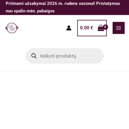
Pereiti
Priimami užsakymai 2026 m. rudens sezonui! Pristatymas
prie
nuo spalio mėn. pabaigos
turinio
0.00
€
Products
search