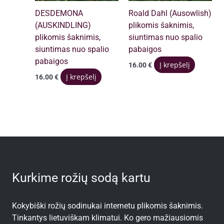
DESDEMONA
Roald Dahl (Ausowlish)
(AUSKINDLING)
plikomis šaknimis,
plikomis šaknimis,
siuntimas nuo spalio
siuntimas nuo spalio
pabaigos
pabaigos
Į krepšelį
16.00
€
Į krepšelį
16.00
€
Kurkime rožių sodą kartu
Kokybiški rožių sodinukai internetu plikomis šaknimis.
Tinkantys lietuviškam klimatui. Ko gero mažiausiomis