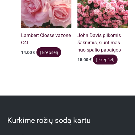
Lambert Closse vazone
John Davis plikomis
C4l
šaknimis, siuntimas
nuo spalio pabaigos
Į krepšelį
14.00
€
Į krepšelį
15.00
€
Kurkime rožių sodą kartu