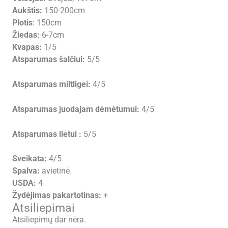
Aukštis:
150-200cm
Plotis
: 150cm
Žiedas:
6-7cm
Kvapas:
1/5
Atsparumas šalčiui:
5/5
Atsparumas miltligei:
4/5
Atsparumas juodajam dėmėtumui:
4/5
Atsparumas lietui :
5/5
Sveikata:
4/5
Spalva:
avietinė.
USDA:
4
Žydėjimas pakartotinas:
+
Atsiliepimai
Atsiliepimų dar nėra.