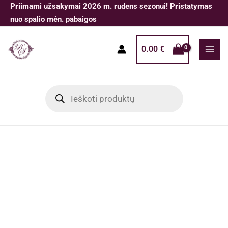
Pereiti
Priimami užsakymai 2026 m. rudens sezonui! Pristatymas
prie
nuo spalio mėn. pabaigos
turinio
0.00
€
Products
search