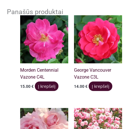
Panašūs produktai
Morden Centennial
George Vancouver
Vazone C4L
Vazone C3L
Į krepšelį
Į krepšelį
15.00
€
14.00
€