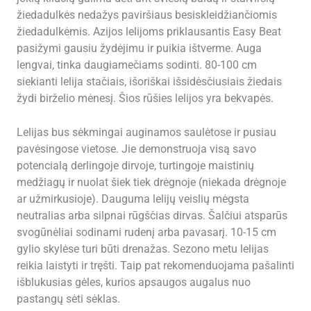
žiedadulkės nedažys paviršiaus besiskleidžiančiomis
žiedadulkėmis. Azijos lelijoms priklausantis Easy Beat
pasižymi gausiu žydėjimu ir puikia ištverme. Auga
lengvai, tinka daugiamečiams sodinti. 80-100 cm
siekianti lelija stačiais, išoriškai išsidėsčiusiais žiedais
žydi birželio mėnesį. Šios rūšies lelijos yra bekvapės.
Lelijas bus sėkmingai auginamos saulėtose ir pusiau
pavėsingose ​​vietose. Jie demonstruoja visą savo
potencialą derlingoje dirvoje, turtingoje maistinių
medžiagų ir nuolat šiek tiek drėgnoje (niekada drėgnoje
ar užmirkusioje). Dauguma lelijų veislių mėgsta
neutralias arba silpnai rūgščias dirvas. Šalčiui atsparūs
svogūnėliai sodinami rudenį arba pavasarį. 10-15 cm
gylio skylėse turi būti drenažas. Sezono metu lelijas
reikia laistyti ir tręšti. Taip pat rekomenduojama pašalinti
išblukusias gėles, kurios apsaugos augalus nuo
pastangų sėti sėklas.