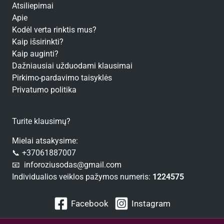
Atsiliepimai
Apie
Kodėl verta rinktis mus?
Kaip išsirinkti?
Kaip auginti?
Dažniausiai užduodami klausimai
Pirkimo-pardavimo taisyklės
Privatumo politika
Turite klausimų?
Mielai atsakysime:
📞 +37061887007
📧 inforoziusodas@gmail.com
Individualios veiklos pažymos numeris:
1224575
Facebook
Instagram