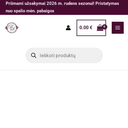
Pereiti
Priimami užsakymai 2026 m. rudens sezonui! Pristatymas
prie
nuo spalio mėn. pabaigos
turinio
0.00
€
Products
search