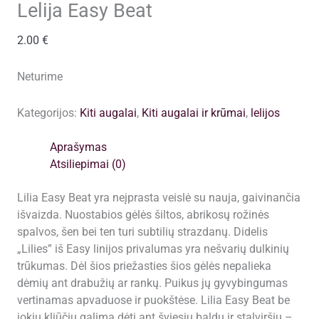
Lelija Easy Beat
2.00
€
Neturime
Kategorijos:
Kiti augalai
,
Kiti augalai ir krūmai
,
lelijos
Aprašymas
Atsiliepimai (0)
Lilia Easy Beat yra neįprasta veislė su nauja, gaivinančia
išvaizda. Nuostabios gėlės šiltos, abrikosų rožinės
spalvos, šen bei ten turi subtilių strazdanų. Didelis
„Lilies” iš Easy linijos privalumas yra nešvarių dulkinių
trūkumas. Dėl šios priežasties šios gėlės nepalieka
dėmių ant drabužių ar rankų. Puikus jų gyvybingumas
vertinamas apvaduose ir puokštėse. Lilia Easy Beat be
jokių kliūčių galima dėti ant šviesių baldų ir stalviršių –