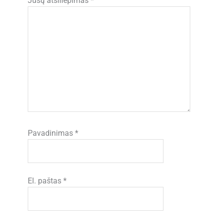
Jūsų atsiliepimas
*
Pavadinimas
*
El. paštas
*