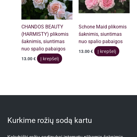
CHANDOS BEAUTY
Schone Maid plikomis
(HARMISTY) plikomis
šaknimis, siuntimas
šaknimis, siuntimas
nuo spalio pabaigos
nuo spalio pabaigos
Į krepšelį
13.00
€
Į krepšelį
13.00
€
Kurkime rožių sodą kartu