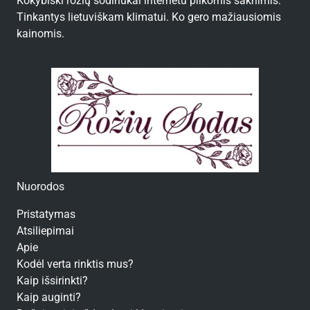
Kokybiški rožių sodinukai internetu plikomis šaknimis.
Tinkantys lietuviškam klimatui. Ko gero mažiausiomis
kainomis.
Nuorodos
Pristatymas
Atsiliepimai
Apie
Kodėl verta rinktis mus?
Kaip išsirinkti?
Kaip auginti?