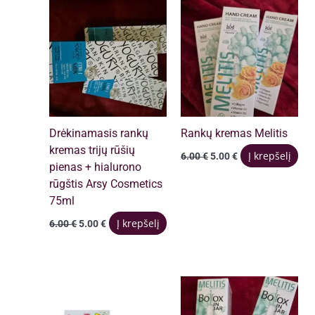
Drėkinamasis rankų
Rankų kremas Melitis
kremas trijų rūšių
Original
Current
Į krepšelį
6.00
€
5.00
€
price
price
pienas + hialurono
was:
is:
rūgštis Arsy Cosmetics
6.00 €.
5.00 €.
75ml
Original
Current
Į krepšelį
6.00
€
5.00
€
price
price
was:
is:
6.00 €.
5.00 €.