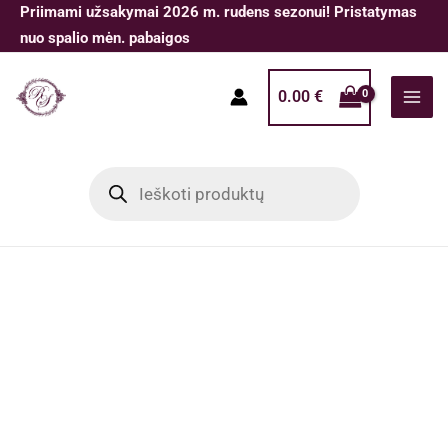
Pereiti
Priimami užsakymai 2026 m. rudens sezonui! Pristatymas
prie
nuo spalio mėn. pabaigos
turinio
0.00
€
Products
search