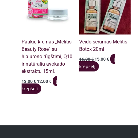
Paakių kremas „Melitis
Veido serumas Melitis
Beauty Rose” su
Botox 20ml
hialurono rūgštimi, Q10
Original
Current
Į
16.00
€
15.00
€
price
price
ir natūraliu avokado
krepšelį
was:
is:
ekstraktu 15ml.
16.00 €.
15.00 €.
Original
Current
Į
13.00
€
12.00
€
price
price
krepšelį
was:
is:
13.00 €.
12.00 €.