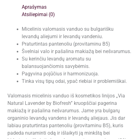
Aprašymas
Atsiliepimai (0)
Micelinis valomasis vanduo su bulgarišku
levandų aliejumi ir levandų vandeniu.
Praturtintas pantenoliu (provitaminu B5)
Švelniai valo ir pašalina makiažą bei nešvarumus.
Su kerinčiu levandų aromatu su
balansuojančiomis savybėmis.
Pagyvina pojūčius ir harmonizuoja.
Tinka visų tipų odai, ypač riebiai ir problemiškai.
Valomasis micelinis vanduo iš kosmetikos linijos „Via
Natural Lavender by Biofresh” kruopščiai pagerina
makiažą ir pašalina nešvarumus. Jame yra bulgarų
organinio levandų vandens ir levandų aliejaus. Jis dar
labiau praturtintas pantenoliu (provitaminu B5), kuris
padeda nuraminti odą ir išlaikyti ją minkštą bei