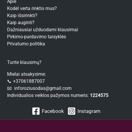
Apie
Kodėl verta rinktis mus?
Kaip išsirinkti?
Kaip auginti?
Dažniausiai užduodami klausimai
Pirkimo-pardavimo taisyklės
Privatumo politika
Turite klausimų?
Mielai atsakysime:
📞 +37061887007
📧 inforoziusodas@gmail.com
Individualios veiklos pažymos numeris:
1224575
Facebook
Instagram