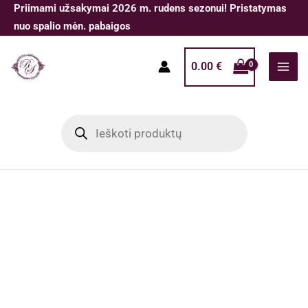
Pereiti
Priimami užsakymai 2026 m. rudens sezonui! Pristatymas
prie
nuo spalio mėn. pabaigos
turinio
0.00
€
Products
search