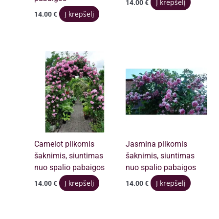
Į krepšelį
14.00
€
Į krepšelį
14.00
€
Camelot plikomis
Jasmina plikomis
šaknimis, siuntimas
šaknimis, siuntimas
nuo spalio pabaigos
nuo spalio pabaigos
Į krepšelį
Į krepšelį
14.00
€
14.00
€