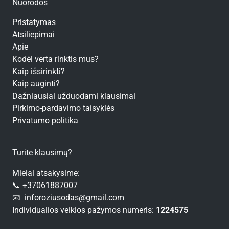
Nuorodos
Pristatymas
Atsiliepimai
Apie
Kodėl verta rinktis mus?
Kaip išsirinkti?
Kaip auginti?
Dažniausiai užduodami klausimai
Pirkimo-pardavimo taisyklės
Privatumo politika
Turite klausimų?
Mielai atsakysime:
📞 +37061887007
📧 inforoziusodas@gmail.com
Individualios veiklos pažymos numeris:
1224575