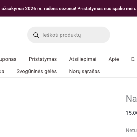
 užsakymai 2026 m. rudens sezonui! Pristatymas nuo spalio mėn.
Products
search
kuponas
Pristatymas
Atsiliepimai
Apie
D.
ka
Svogūninės gėlės
Norų sąrašas
Na
15.
Netu