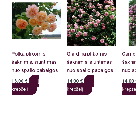
Polka plikomis
Giardina plikomis
Camel
šaknimis, siuntimas
šaknimis, siuntimas
šakni
nuo spalio pabaigos
nuo spalio pabaigos
nuo s
Į
Į
13.00
€
14.00
€
14.00
krepšelį
krepšelį
krepše