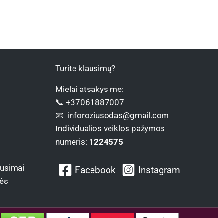
Turite klausimų?
Mielai atsakysime:
📞 +37061887007
📧 inforoziusodas@gmail.com
Individualios veiklos pažymos
numeris:
1224575
ausimai
Facebook
Instagram
lės