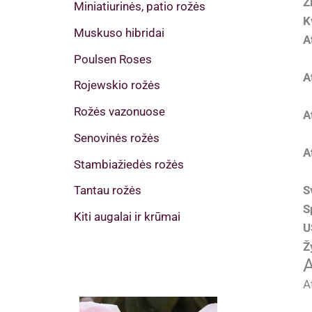
Ž
Miniatiurinės, patio rožės
K
Muskuso hibridai
A
Poulsen Roses
A
Rojewskio rožės
Rožės vazonuose
A
Senovinės rožės
A
Stambiažiedės rožės
Tantau rožės
S
S
Kiti augalai ir krūmai
U
Ž
A
A