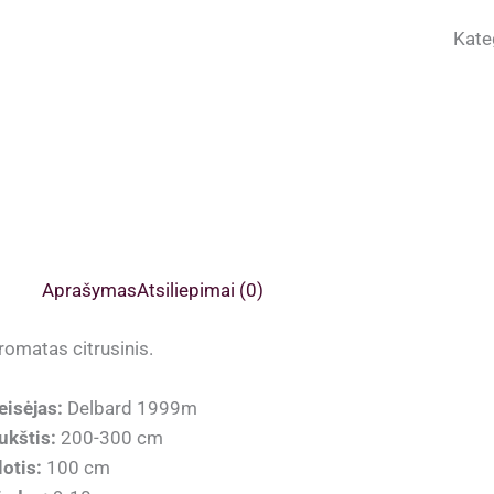
Kate
Aprašymas
Atsiliepimai (0)
romatas citrusinis.
eisėjas:
Delbard 1999m
ukštis:
200-300 cm
lotis:
100 cm