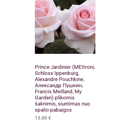
Prince Jardinier (MEItroni,
Schloss Ippenburg,
Alexandre Pouchkine,
Александр Пушкин,
Francis Meilland, My
Garden) plikomis
šaknimis, siuntimas nuo
spalio pabaigos
13.00
€