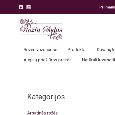
Pereiti
Priimami
prie
turinio
Rožės vazonuose
Produktai
Dovanų 
Augalų priežiūros prekės
Natūrali kosmeti
Kategorijos
Arbatinės rožės