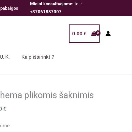
Mielai konsultuojame:
tel.:
 pabaigos
+37061887007
0.00
€
 U. K.
Kaip išsirinkti?
hema plikomis šaknimis
00
€
rime