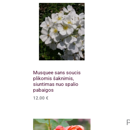
Musquee sans soucis
plikomis šaknimis,
siuntimas nuo spalio
pabaigos
12.00
€
P