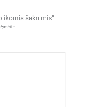
plikomis šaknimis”
pažymėti
*