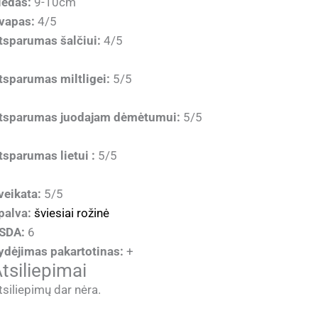
iedas:
9-10cm
vapas:
4/5
tsparumas šalčiui:
4/5
tsparumas miltligei:
5/5
tsparumas juodajam dėmėtumui:
5/5
tsparumas lietui :
5/5
veikata:
5/5
palva:
šviesiai rožinė
SDA:
6
ydėjimas pakartotinas:
+
tsiliepimai
tsiliepimų dar nėra.