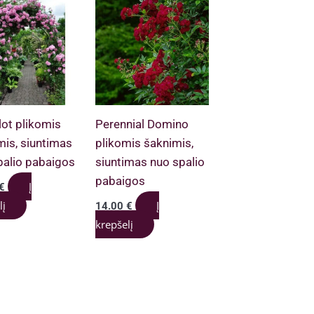
ot plikomis
Perennial Domino
mis, siuntimas
plikomis šaknimis,
palio pabaigos
siuntimas nuo spalio
pabaigos
Į
€
lį
Į
14.00
€
krepšelį