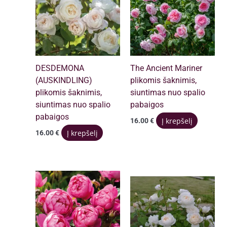
DESDEMONA
The Ancient Mariner
(AUSKINDLING)
plikomis šaknimis,
plikomis šaknimis,
siuntimas nuo spalio
siuntimas nuo spalio
pabaigos
pabaigos
Į krepšelį
16.00
€
Į krepšelį
16.00
€