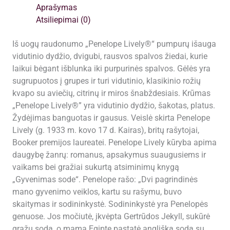
Aprašymas
Atsiliepimai (0)
Iš uogų raudonumo „Penelope Lively®“ pumpurų išauga
vidutinio dydžio, dvigubi, rausvos spalvos žiedai, kurie
laikui bėgant išblunka iki purpurinės spalvos. Gėlės yra
sugrupuotos į grupes ir turi vidutinio, klasikinio rožių
kvapo su aviečių, citrinų ir miros šnabždesiais. Krūmas
„Penelope Lively®” yra vidutinio dydžio, šakotas, platus.
Žydėjimas banguotas ir gausus. Veislė skirta Penelope
Lively (g. 1933 m. kovo 17 d. Kairas), britų rašytojai,
Booker premijos laureatei. Penelope Lively kūryba apima
daugybę žanrų: romanus, apsakymus suaugusiems ir
vaikams bei gražiai sukurtą atsiminimų knygą
„Gyvenimas sode“. Penelope rašo: „Dvi pagrindinės
mano gyvenimo veiklos, kartu su rašymu, buvo
skaitymas ir sodininkystė. Sodininkystė yra Penelopės
genuose. Jos močiutė, įkvėpta Gertrūdos Jekyll, sukūrė
gražų sodą, o mama Egipte pastatė anglišką sodą su