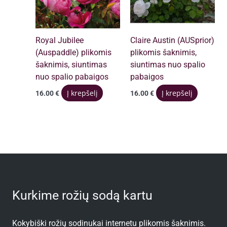
Royal Jubilee
Claire Austin (AUSprior)
(Auspaddle) plikomis
plikomis šaknimis,
šaknimis, siuntimas
siuntimas nuo spalio
nuo spalio pabaigos
pabaigos
Į krepšelį
Į krepšelį
16.00
€
16.00
€
Kurkime rožių sodą kartu
Kokybiški rožių sodinukai internetu plikomis šaknimis.