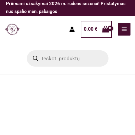
Pereiti
Priimami užsakymai 2026 m. rudens sezonui! Pristatymas
prie
nuo spalio mėn. pabaigos
turinio
0.00
€
Products
search