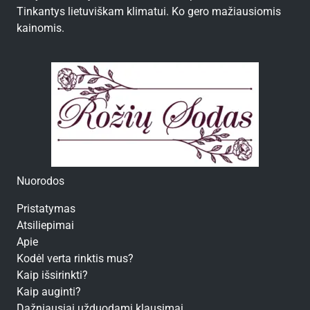
Tinkantys lietuviškam klimatui. Ko gero mažiausiomis
kainomis.
Nuorodos
Pristatymas
Atsiliepimai
Apie
Kodėl verta rinktis mus?
Kaip išsirinkti?
Kaip auginti?
Dažniausiai užduodami klausimai