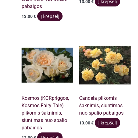
Į krepšelį
13.00
€
pabaigos
Į krepšelį
13.00
€
Kosmos (KORpriggos,
Candela plikomis
Kosmos Fairy Tale)
šaknimis, siuntimas
plikomis šaknimis,
nuo spalio pabaigos
siuntimas nuo spalio
Į krepšelį
13.00
€
pabaigos
Į krepšelį
12.00
€