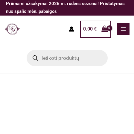
Pereiti
Priimami užsakymai 2026 m. rudens sezonui! Pristatymas
prie
nuo spalio mėn. pabaigos
turinio
0.00
€
Products
search