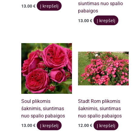
siuntimas nuo spalio
Į krepšelį
13.00
€
pabaigos
Į krepšelį
13.00
€
Soul plikomis
Stadt Rom plikomis
šaknimis, siuntimas
šaknimis, siuntimas
nuo spalio pabaigos
nuo spalio pabaigos
Į krepšelį
Į krepšelį
13.00
€
12.00
€