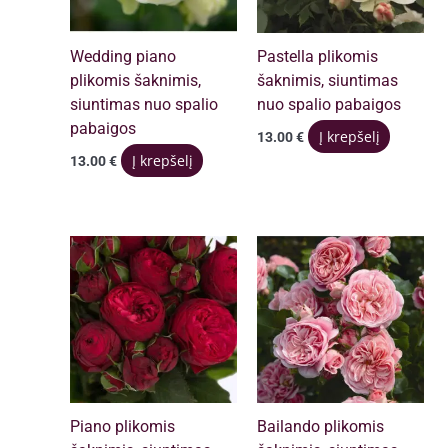
Wedding piano
Pastella plikomis
plikomis šaknimis,
šaknimis, siuntimas
siuntimas nuo spalio
nuo spalio pabaigos
pabaigos
Į krepšelį
13.00
€
Į krepšelį
13.00
€
Piano plikomis
Bailando plikomis