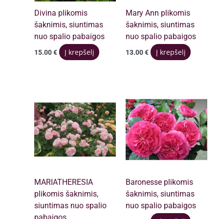
Divina plikomis
Mary Ann plikomis
šaknimis, siuntimas
šaknimis, siuntimas
nuo spalio pabaigos
nuo spalio pabaigos
Į krepšelį
Į krepšelį
15.00
€
13.00
€
MARIATHERESIA
Baronesse plikomis
plikomis šaknimis,
šaknimis, siuntimas
siuntimas nuo spalio
nuo spalio pabaigos
pabaigos