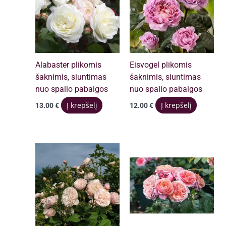
Alabaster plikomis
Eisvogel plikomis
šaknimis, siuntimas
šaknimis, siuntimas
nuo spalio pabaigos
nuo spalio pabaigos
Į krepšelį
Į krepšelį
13.00
€
12.00
€