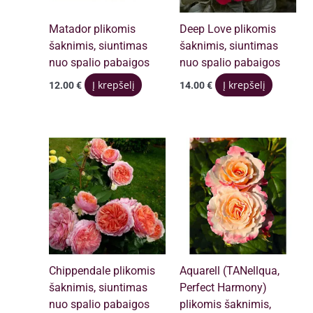
Matador plikomis
Deep Love plikomis
šaknimis, siuntimas
šaknimis, siuntimas
nuo spalio pabaigos
nuo spalio pabaigos
Į krepšelį
Į krepšelį
12.00
€
14.00
€
Chippendale plikomis
Aquarell (TANellqua,
šaknimis, siuntimas
Perfect Harmony)
nuo spalio pabaigos
plikomis šaknimis,