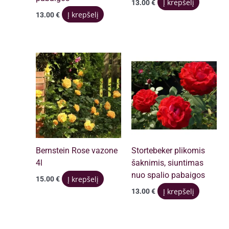
Į krepšelį
13.00
€
Į krepšelį
13.00
€
Bernstein Rose vazone
Stortebeker plikomis
4l
šaknimis, siuntimas
nuo spalio pabaigos
Į krepšelį
15.00
€
Į krepšelį
13.00
€