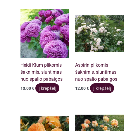
Heidi Klum plikomis
Aspirin plikomis
šaknimis, siuntimas
šaknimis, siuntimas
nuo spalio pabaigos
nuo spalio pabaigos
Į krepšelį
Į krepšelį
13.00
€
12.00
€