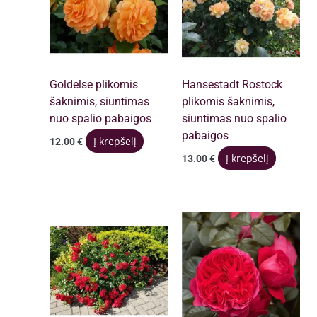
Goldelse plikomis
Hansestadt Rostock
šaknimis, siuntimas
plikomis šaknimis,
nuo spalio pabaigos
siuntimas nuo spalio
pabaigos
Į krepšelį
12.00
€
Į krepšelį
13.00
€