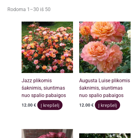
Rūšiuojama
Rodoma 1–30 iš 50
pagal
populiarumą
Jazz plikomis
Augusta Luise plikomis
šaknimis, siuntimas
šaknimis, siuntimas
nuo spalio pabaigos
nuo spalio pabaigos
Filtruoti
Į krepšelį
Į krepšelį
12.00
€
12.00
€
Išvalyti filtrus