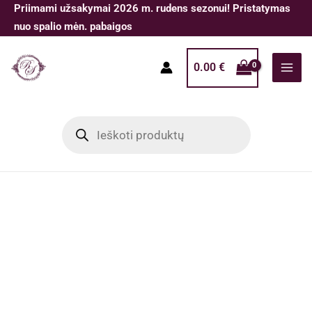
Pereiti
Priimami užsakymai 2026 m. rudens sezonui! Pristatymas
prie
nuo spalio mėn. pabaigos
turinio
0.00
€
Products
search