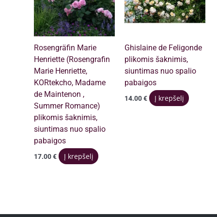
Rosengräfin Marie
Ghislaine de Feligonde
Henriette (Rosengrafin
plikomis šaknimis,
Marie Henriette,
siuntimas nuo spalio
KORtekcho, Madame
pabaigos
de Maintenon ,
Į krepšelį
14.00
€
Summer Romance)
plikomis šaknimis,
siuntimas nuo spalio
pabaigos
Į krepšelį
17.00
€