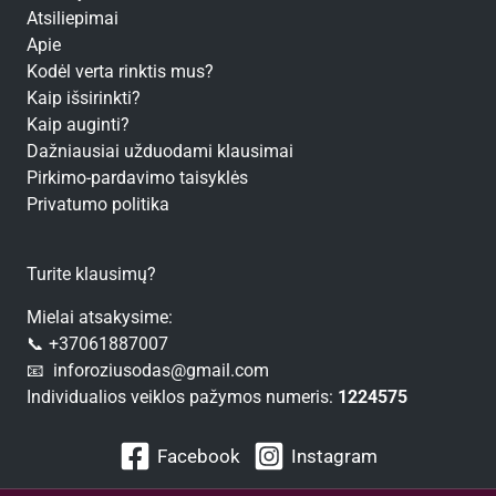
Atsiliepimai
Apie
Kodėl verta rinktis mus?
Kaip išsirinkti?
Kaip auginti?
Dažniausiai užduodami klausimai
Pirkimo-pardavimo taisyklės
Privatumo politika
Turite klausimų?
Mielai atsakysime:
📞 +37061887007
📧 inforoziusodas@gmail.com
Individualios veiklos pažymos numeris:
1224575
Facebook
Instagram