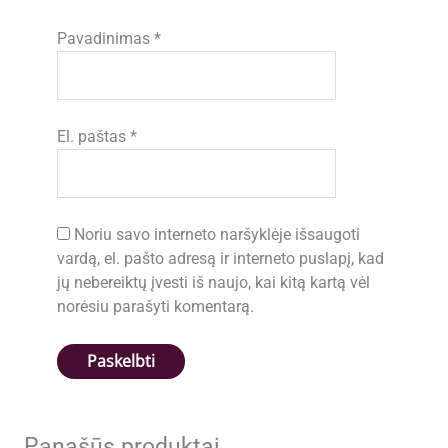
Pavadinimas
*
El. paštas
*
Noriu savo interneto naršyklėje išsaugoti
vardą, el. pašto adresą ir interneto puslapį, kad
jų nebereiktų įvesti iš naujo, kai kitą kartą vėl
norėsiu parašyti komentarą.
Panašūs produktai