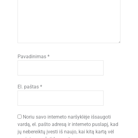
Pavadinimas
*
El. paštas
*
Noriu savo interneto naršyklėje išsaugoti
vardą, el. pašto adresą ir interneto puslapį, kad
jų nebereiktų įvesti iš naujo, kai kitą kartą vėl