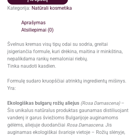
kremas
Kategorija:
Natūrali kosmetika
Botanic
Rose
Aprašymas
75
Atsiliepimai (0)
ml
Švelnus kremas visų tipų odai su sodria, greitai
įsigeriančia formule, kuri drėkina, maitina ir minkština,
nepalikdama rankų nemaloniai riebių.
Tinka naudoti kasdien.
Formulę sudaro kruopščiai atrinktų ingredientų mišinys.
Yra:
Ekologiškas bulgarų rožių aliejus
(Rosa Damascena)
–
Šis unikalus natūralus produktas gaunamas distiliuojant
vandenį ir garus šviežioms Bulgarijoje auginamoms
gėlėms, aliejuje duodančiai
Rosa Damascena.
Jis
auginamas ekologiškai švarioje vietoje – Rožių slėnyje,