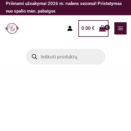
Pereiti
Priimami užsakymai 2026 m. rudens sezonui! Pristatymas
prie
nuo spalio mėn. pabaigos
turinio
0.00
€
Products
search