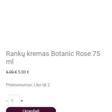
Rankų kremas Botanic Rose 75
ml
Original
Current
6.00
€
5.00
€
price
price
was:
is:
Prieinamumas:
Liko tik 2
6.00 €.
5.00 €.
produkto
-
+
kiekis:
Rankų
Į krepšelį