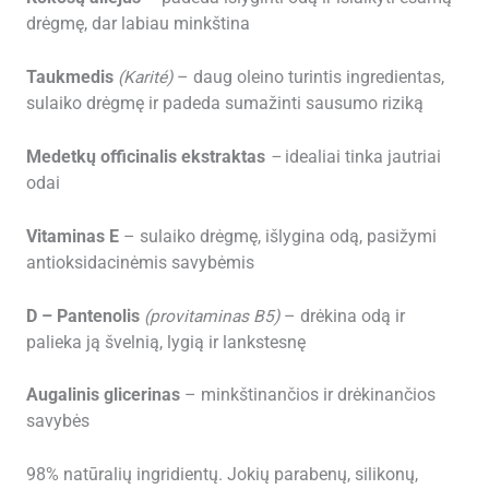
drėgmę, dar labiau minkština
Taukmedis
(Karité)
– daug oleino turintis ingredientas,
sulaiko drėgmę ir padeda sumažinti sausumo riziką
Medetkų officinalis ekstraktas
–
idealiai tinka jautriai
odai
Vitaminas E
– sulaiko drėgmę, išlygina odą, pasižymi
antioksidacinėmis savybėmis
D – Pantenolis
(provitaminas B5)
– drėkina odą ir
palieka ją švelnią, lygią ir lankstesnę
Augalinis glicerinas
– minkštinančios ir drėkinančios
savybės
98% natūralių ingridientų. Jokių parabenų, silikonų,