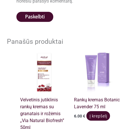
norėsiu parašyti komentarą.
Panašūs produktai
Velvetinis jutiklinis
Rankų kremas Botanic
rankų kremas su
Lavender 75 ml
granatais ir rožėmis
Į krepšelį
6.00
€
„Via Natural Biofresh”
50ml