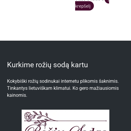
price
price
krepšelį
was:
is:
14.00 €.
13.00 €.
Kurkime rožių sodą kartu
Kokybiški rožių sodinukai internetu plikomis šaknimis.
Tinkantys lietuviškam klimatui. Ko gero mažiausiomis
kainomis.