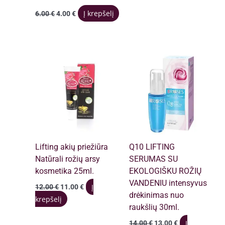
Original
Current
Į krepšelį
6.00
€
4.00
€
price
price
was:
is:
6.00 €.
4.00 €.
Lifting akių priežiūra
Q10 LIFTING
Natūrali rožių arsy
SERUMAS SU
kosmetika 25ml.
EKOLOGIŠKU ROŽIŲ
VANDENIU intensyvus
Original
Current
Į
12.00
€
11.00
€
price
price
drėkinimas nuo
krepšelį
was:
is:
raukšlių 30ml.
12.00 €.
11.00 €.
Original
Current
Į
14.00
€
13.00
€