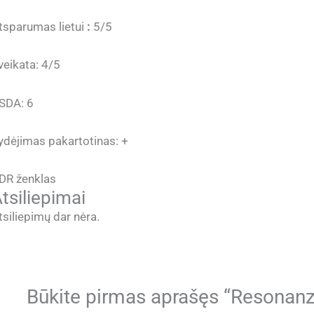
tsparumas lietui
:
5/5
veikata: 4/5
SDA: 6
ydėjimas pakartotinas: +
DR ženklas
tsiliepimai
tsiliepimų dar nėra.
Būkite pirmas aprašęs “Resonanz