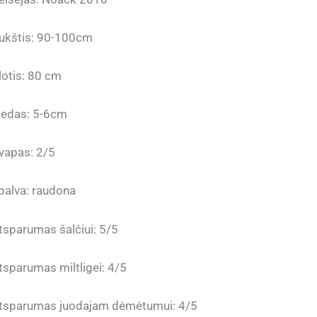
ukštis: 90-100cm
lotis: 80 cm
iedas: 5-6cm
vapas: 2/5
palva: raudona
tsparumas šalčiui: 5/5
tsparumas miltligei: 4/5
tsparumas juodajam dėmėtumui: 4/5