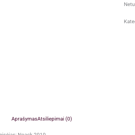
Netu
Kate
Aprašymas
Atsiliepimai (0)
eisėjas: Noack 2010