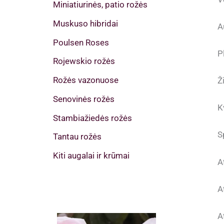
Miniatiurinės, patio rožės
Muskuso hibridai
A
Poulsen Roses
P
Rojewskio rožės
Rožės vazonuose
Ž
Senovinės rožės
K
Stambiažiedės rožės
S
Tantau rožės
Kiti augalai ir krūmai
A
A
A