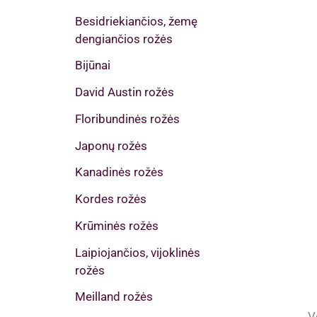
Besidriekiančios, žemę
dengiančios rožės
Bijūnai
David Austin rožės
Floribundinės rožės
Japonų rožės
Kanadinės rožės
Kordes rožės
Krūminės rožės
Laipiojančios, vijoklinės
rožės
Meilland rožės
V