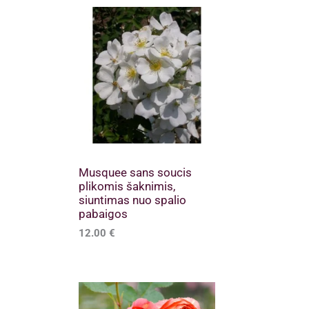
Musquee sans soucis
plikomis šaknimis,
siuntimas nuo spalio
pabaigos
12.00
€