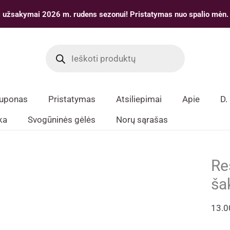
 užsakymai 2026 m. rudens sezonui! Pristatymas nuo spalio mėn.
Products
search
kuponas
Pristatymas
Atsiliepimai
Apie
D.
ka
Svogūninės gėlės
Norų sąrašas
Re
ša
13.