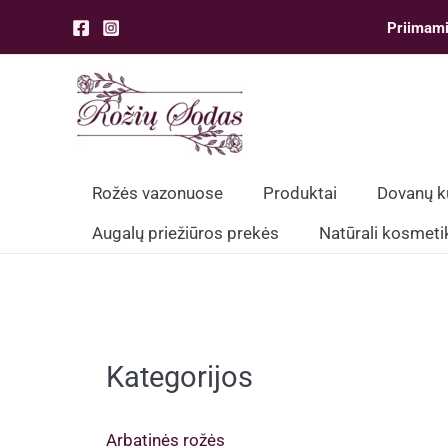
Pereiti
Priimami
prie
turinio
Rožės vazonuose
Produktai
Dovanų 
Augalų priežiūros prekės
Natūrali kosmeti
Kategorijos
Arbatinės rožės