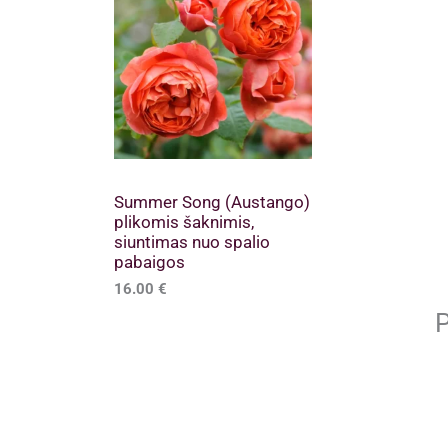
Summer Song (Austango)
plikomis šaknimis,
siuntimas nuo spalio
pabaigos
16.00
€
P