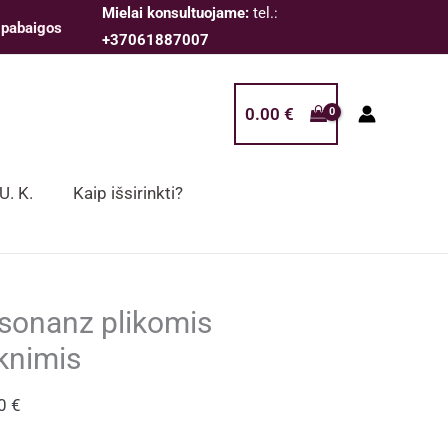
Mielai konsultuojame:
tel.:
 pabaigos
+37061887007
0.00
€
 U. K.
Kaip išsirinkti?
sonanz plikomis
knimis
00
€