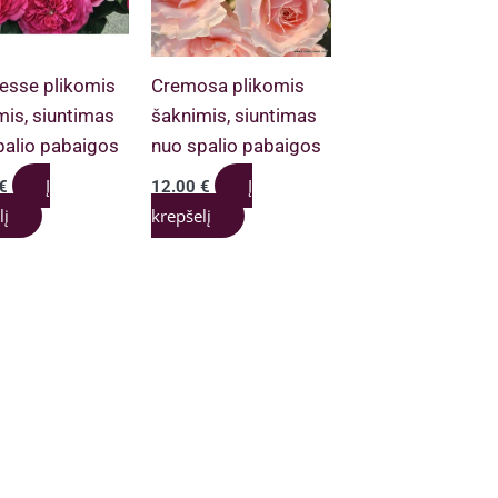
esse plikomis
Cremosa plikomis
mis, siuntimas
šaknimis, siuntimas
palio pabaigos
nuo spalio pabaigos
Į
Į
€
12.00
€
lį
krepšelį