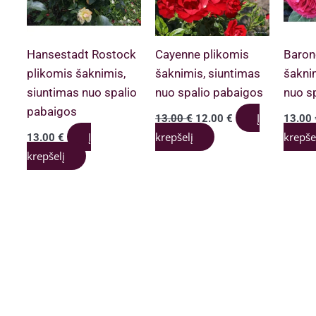
Hansestadt Rostock
Cayenne plikomis
Baron
plikomis šaknimis,
šaknimis, siuntimas
šakni
siuntimas nuo spalio
nuo spalio pabaigos
nuo s
pabaigos
Original
Current
Į
13.00
€
12.00
€
13.00
price
price
Į
krepšelį
krepše
13.00
€
was:
is:
13.00 €.
12.00 €.
krepšelį