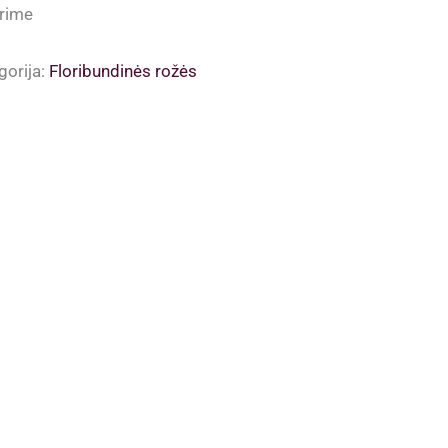
rime
gorija:
Floribundinės rožės