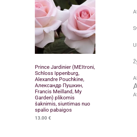
A
S
U
Ž
Prince Jardinier (MEItroni,
Schloss Ippenburg,
A
Alexandre Pouchkine,
A
Александр Пушкин,
Francis Meilland, My
A
Garden) plikomis
šaknimis, siuntimas nuo
spalio pabaigos
13.00
€