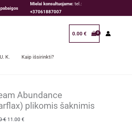
Mielai konsultuojame:
tel.:
 pabaigos
+37061887007
0.00
€
 U. K.
Kaip išsirinkti?
eam Abundance
arflax) plikomis šaknimis
Original
Current
00
€
11.00
€
price
price