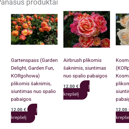
anašūs produktai
Gartenspass (Garden
Airbrush plikomis
Kosm
Delight, Garden Fun,
šaknimis, siuntimas
(KORp
KORgohowa)
nuo spalio pabaigos
Kosmo
plikomis šaknimis,
pliko
Į
12.00
€
siuntimas nuo spalio
siunt
krepšelį
pabaigos
pabai
Į
12.00
€
12.00
krepšelį
krepše