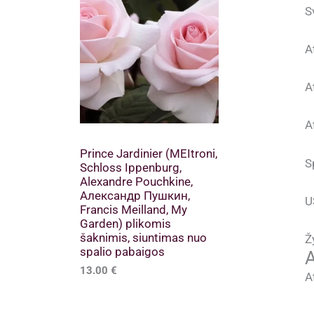
S
A
A
A
Prince Jardinier (MEItroni,
S
Schloss Ippenburg,
Alexandre Pouchkine,
Александр Пушкин,
U
Francis Meilland, My
Garden) plikomis
šaknimis, siuntimas nuo
Ž
spalio pabaigos
A
13.00
€
A