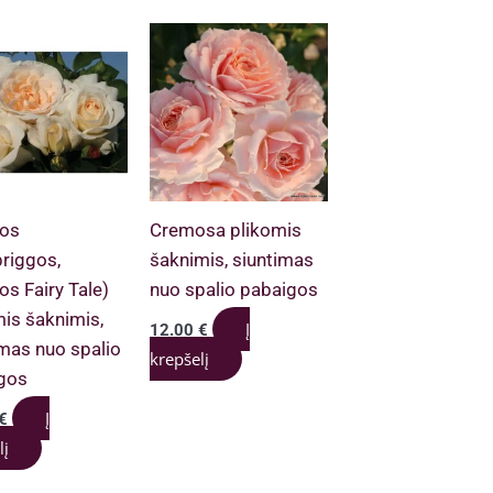
os
Cremosa plikomis
riggos,
šaknimis, siuntimas
s Fairy Tale)
nuo spalio pabaigos
mis šaknimis,
Į
12.00
€
imas nuo spalio
krepšelį
gos
Į
€
lį