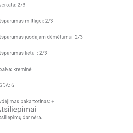
veikata: 2/3
tsparumas miltligei: 2/3
tsparumas juodajam dėmėtumui: 2/3
tsparumas lietui : 2/3
palva: kreminė
SDA: 6
ydėjimas pakartotinas: +
tsiliepimai
tsiliepimų dar nėra.