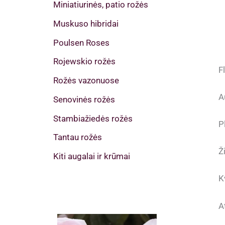
Miniatiurinės, patio rožės
Muskuso hibridai
Poulsen Roses
Rojewskio rožės
F
Rožės vazonuose
A
Senovinės rožės
Stambiažiedės rožės
P
Tantau rožės
Ž
Kiti augalai ir krūmai
K
A