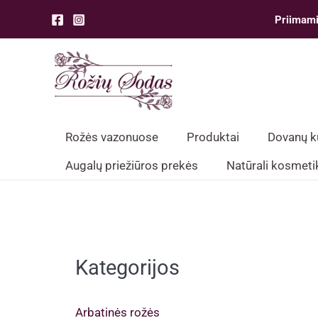
Pereiti
Priimami
prie
turinio
Rožės vazonuose
Produktai
Dovanų 
Augalų priežiūros prekės
Natūrali kosmeti
Kategorijos
Arbatinės rožės