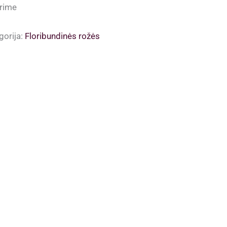
was:
is:
rime
12.00 €.
11.00 €.
gorija:
Floribundinės rožės