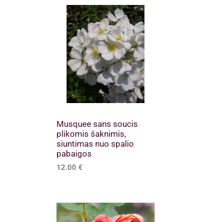
Musquee sans soucis
plikomis šaknimis,
siuntimas nuo spalio
pabaigos
12.00
€