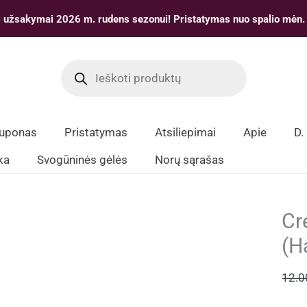
 užsakymai 2026 m. rudens sezonui! Pristatymas nuo spalio mėn.
Products
search
kuponas
Pristatymas
Atsiliepimai
Apie
D.
ka
Svogūninės gėlės
Norų sąrašas
Cr
(H
12.