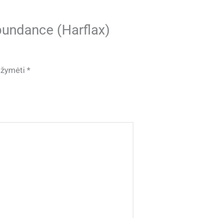
bundance (Harflax)
pažymėti
*