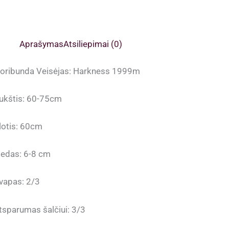
Aprašymas
Atsiliepimai (0)
loribunda Veisėjas: Harkness 1999m
ukštis: 60-75cm
lotis: 60cm
iedas: 6-8 cm
vapas: 2/3
tsparumas šalčiui: 3/3