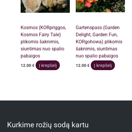
Kosmos (KORpriggos,
Gartenspass (Garden
Kosmos Fairy Tale)
Delight, Garden Fun,
plikomis šaknimis,
KORgohowa) plikomis
siuntimas nuo spalio
šaknimis, siuntimas
pabaigos
nuo spalio pabaigos
Į krepšelį
Į krepšelį
12.00
€
12.00
€
Kurkime rožių sodą kartu