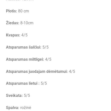
Romance)
plikomis
Plotis:
80 cm
šaknimis,
siuntimas
Žiedas:
8-10cm
nuo
spalio
Kvapas:
4/5
pabaigos
Atsparumas šalčiui:
5/5
Atsparumas miltligei:
4/5
Atsparumas juodajam dėmėtumui:
4/5
Atsparumas lietui :
5/5
Sveikata:
5/5
Spalva:
rožinė