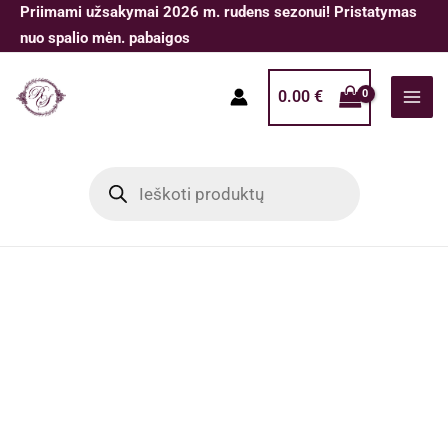
Pereiti
Priimami užsakymai 2026 m. rudens sezonui! Pristatymas
prie
nuo spalio mėn. pabaigos
turinio
0.00
€
Products
search