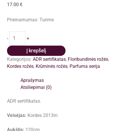
17.00
€
Prieinamumas:
Turime
produkto
-
+
kiekis:
Rosengräfin
Į krepšelį
Marie
Kategorijos:
ADR sertifikatas
,
Floribundinės rožės
,
Henriette
Kordes rožės
,
Krūminės rožės
,
Parfuma serija
(Rosengrafin
Marie
Aprašymas
Henriette,
Atsiliepimai (0)
KORtekcho,
Madame
ADR sertifikatas.
de
Maintenon
Veisėjas:
Kordes 2013m
,
Summer
Aukštis:
120cm