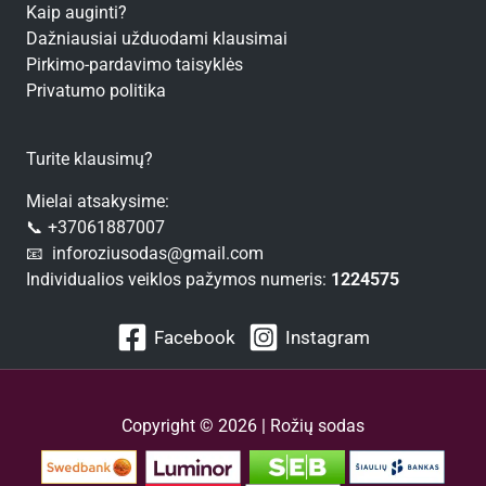
Kaip auginti?
Dažniausiai užduodami klausimai
Pirkimo-pardavimo taisyklės
Privatumo politika
Turite klausimų?
Mielai atsakysime:
📞 +37061887007
📧 inforoziusodas@gmail.com
Individualios veiklos pažymos numeris:
1224575
Facebook
Instagram
Copyright © 2026 | Rožių sodas