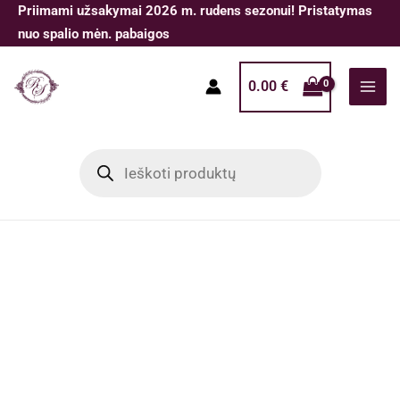
Pereiti
Priimami užsakymai 2026 m. rudens sezonui! Pristatymas
prie
nuo spalio mėn. pabaigos
turinio
0.00
€
Products
search