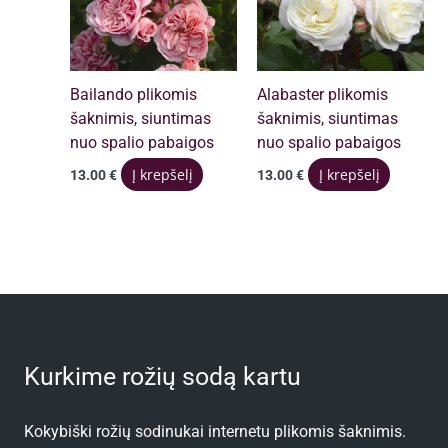
Bailando plikomis
Alabaster plikomis
šaknimis, siuntimas
šaknimis, siuntimas
nuo spalio pabaigos
nuo spalio pabaigos
Į krepšelį
Į krepšelį
13.00
€
13.00
€
Kurkime rožių sodą kartu
Kokybiški rožių sodinukai internetu plikomis šaknimis.