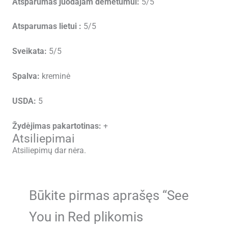
Atsparumas juodajam dėmėtumui:
5/5
Atsparumas lietui :
5/5
Sveikata:
5/5
Spalva:
kreminė
USDA:
5
Žydėjimas pakartotinas:
+
Atsiliepimai
Atsiliepimų dar nėra.
Būkite pirmas aprašęs “See
You in Red plikomis