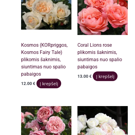
Kosmos (KORpriggos,
Coral Lions rose
Kosmos Fairy Tale)
plikomis šaknimis,
plikomis šaknimis,
siuntimas nuo spalio
siuntimas nuo spalio
pabaigos
pabaigos
Į krepšelį
13.00
€
Į krepšelį
12.00
€