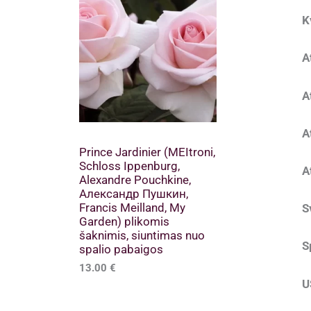
K
A
A
A
Prince Jardinier (MEItroni,
Schloss Ippenburg,
A
Alexandre Pouchkine,
Александр Пушкин,
Francis Meilland, My
S
Garden) plikomis
šaknimis, siuntimas nuo
S
spalio pabaigos
13.00
€
U