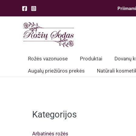
Pereiti
Priimami
prie
turinio
Rožės vazonuose
Produktai
Dovanų 
Augalų priežiūros prekės
Natūrali kosmeti
Kategorijos
Arbatinės rožės