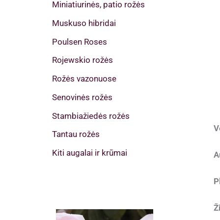
Miniatiurinės, patio rožės
Muskuso hibridai
Poulsen Roses
Rojewskio rožės
Rožės vazonuose
Senovinės rožės
Stambiažiedės rožės
V
Tantau rožės
Kiti augalai ir krūmai
A
P
Ž