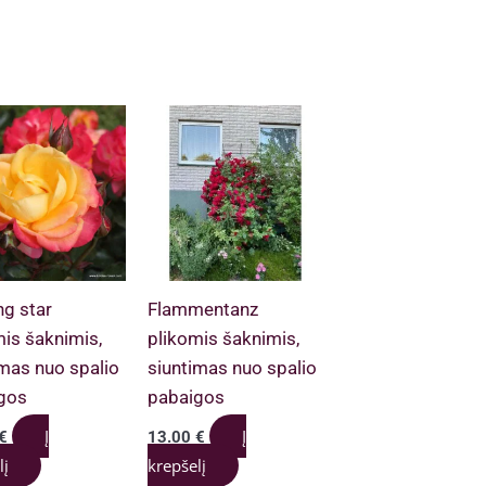
ng star
Flammentanz
mis šaknimis,
plikomis šaknimis,
imas nuo spalio
siuntimas nuo spalio
gos
pabaigos
Į
Į
€
13.00
€
lį
krepšelį