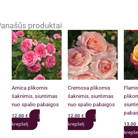
anašūs produktai
Amica plikomis
Cremosa plikomis
Flami
šaknimis, siuntimas
šaknimis, siuntimas
pliko
nuo spalio pabaigos
nuo spalio pabaigos
siunt
pabai
Į
Į
12.00
€
12.00
€
krepšelį
krepšelį
13.00
krepše