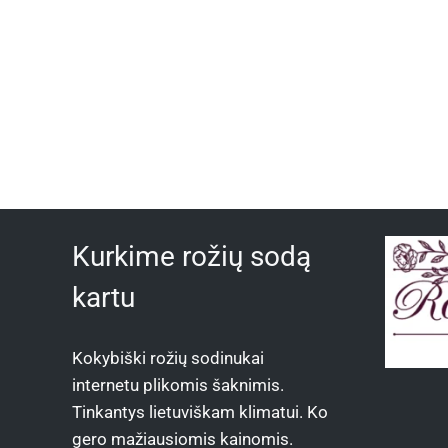
Kurkime rožių sodą
kartu
Kokybiški rožių sodinukai
internetu plikomis šaknimis.
Tinkantys lietuviškam klimatui. Ko
gero mažiausiomis kainomis.