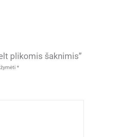
lt plikomis šaknimis”
pažymėti
*