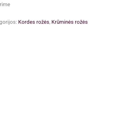
rime
gorijos:
Kordes rožės
,
Krūminės rožės