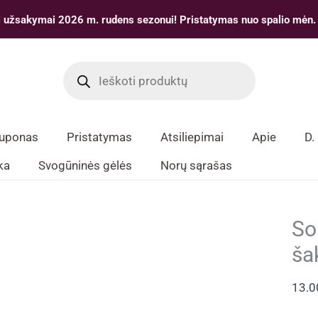
 užsakymai 2026 m. rudens sezonui! Pristatymas nuo spalio mėn.
Products
search
kuponas
Pristatymas
Atsiliepimai
Apie
D.
ka
Svogūninės gėlės
Norų sąrašas
So
ša
13.