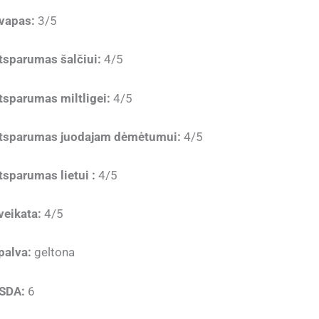
vapas:
3/5
tsparumas šalčiui:
4/5
tsparumas miltligei:
4/5
tsparumas juodajam dėmėtumui:
4/5
tsparumas lietui :
4/5
veikata:
4/5
palva:
geltona
SDA:
6