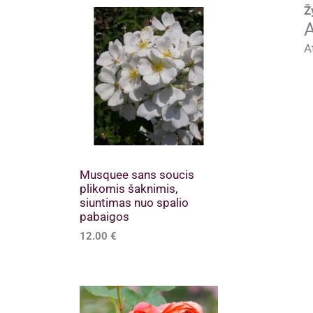
Ž
A
A
Musquee sans soucis
plikomis šaknimis,
siuntimas nuo spalio
pabaigos
12.00
€