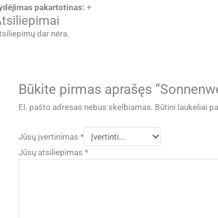
ydėjimas pakartotinas:
+
tsiliepimai
tsiliepimų dar nėra.
Būkite pirmas aprašęs “Sonnenwe
El. pašto adresas nebus skelbiamas.
Būtini laukeliai 
Jūsų įvertinimas
*
Jūsų atsiliepimas
*