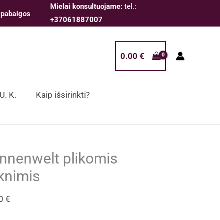
Mielai konsultuojame:
tel.:
 pabaigos
+37061887007
0.00
€
 U. K.
Kaip išsirinkti?
nnenwelt plikomis
knimis
00
€