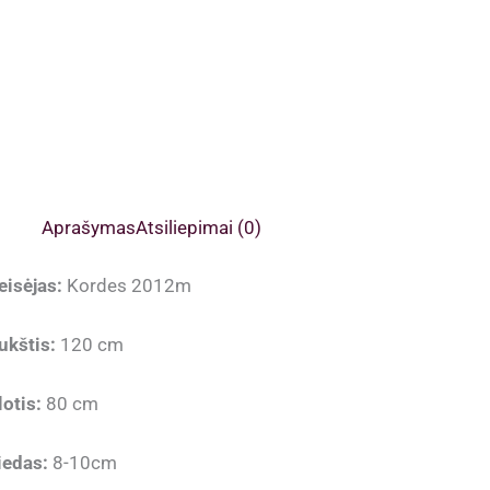
Aprašymas
Atsiliepimai (0)
eisėjas:
Kordes 2012m
ukštis:
120 cm
lotis:
80 cm
iedas:
8-10cm