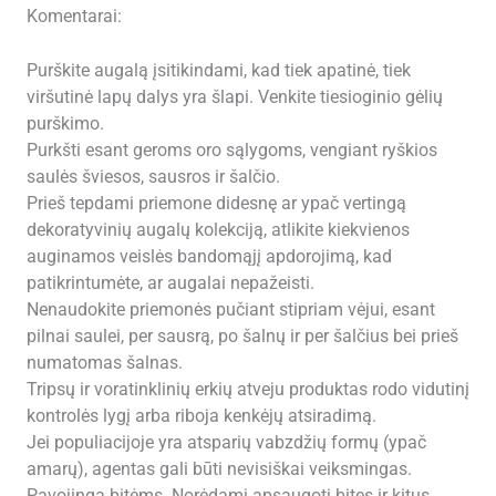
Komentarai:
Purškite augalą įsitikindami, kad tiek apatinė, tiek
viršutinė lapų dalys yra šlapi. Venkite tiesioginio gėlių
purškimo.
Purkšti esant geroms oro sąlygoms, vengiant ryškios
saulės šviesos, sausros ir šalčio.
Prieš tepdami priemone didesnę ar ypač vertingą
dekoratyvinių augalų kolekciją, atlikite kiekvienos
auginamos veislės bandomąjį apdorojimą, kad
patikrintumėte, ar augalai nepažeisti.
Nenaudokite priemonės pučiant stipriam vėjui, esant
pilnai saulei, per sausrą, po šalnų ir per šalčius bei prieš
numatomas šalnas.
Tripsų ir voratinklinių erkių atveju produktas rodo vidutinį
kontrolės lygį arba riboja kenkėjų atsiradimą.
Jei populiacijoje yra atsparių vabzdžių formų (ypač
amarų), agentas gali būti nevisiškai veiksmingas.