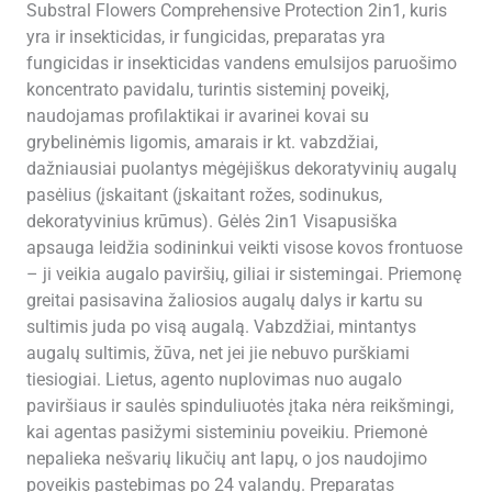
Substral Flowers Comprehensive Protection 2in1, kuris
yra ir insekticidas, ir fungicidas, preparatas yra
fungicidas ir insekticidas vandens emulsijos paruošimo
koncentrato pavidalu, turintis sisteminį poveikį,
naudojamas profilaktikai ir avarinei kovai su
grybelinėmis ligomis, amarais ir kt. vabzdžiai,
dažniausiai puolantys mėgėjiškus dekoratyvinių augalų
pasėlius (įskaitant (įskaitant rožes, sodinukus,
dekoratyvinius krūmus). Gėlės 2in1 Visapusiška
apsauga leidžia sodininkui veikti visose kovos frontuose
– ji veikia augalo paviršių, giliai ir sistemingai. Priemonę
greitai pasisavina žaliosios augalų dalys ir kartu su
sultimis juda po visą augalą. Vabzdžiai, mintantys
augalų sultimis, žūva, net jei jie nebuvo purškiami
tiesiogiai. Lietus, agento nuplovimas nuo augalo
paviršiaus ir saulės spinduliuotės įtaka nėra reikšmingi,
kai agentas pasižymi sisteminiu poveikiu. Priemonė
nepalieka nešvarių likučių ant lapų, o jos naudojimo
poveikis pastebimas po 24 valandų. Preparatas