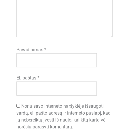
Pavadinimas
*
El. paštas
*
Noriu savo interneto naršyklėje išsaugoti
vardą, el. pašto adresą ir interneto puslapį, kad
jų nebereiktų įvesti iš naujo, kai kitą kartą vėl
norėsiu parašyti komentarą.