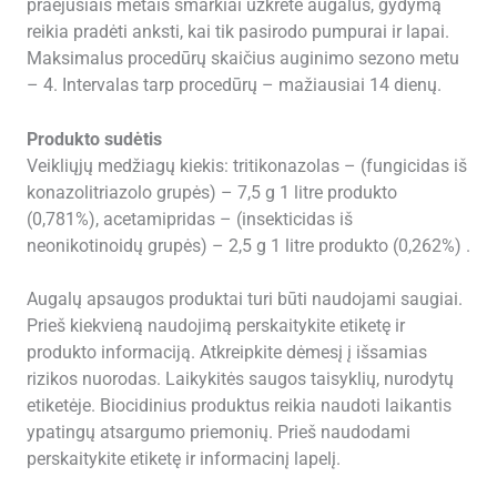
praėjusiais metais smarkiai užkrėtė augalus, gydymą
reikia pradėti anksti, kai tik pasirodo pumpurai ir lapai.
Maksimalus procedūrų skaičius auginimo sezono metu
– 4. Intervalas tarp procedūrų – mažiausiai 14 dienų.
Produkto sudėtis
Veikliųjų medžiagų kiekis: tritikonazolas – (fungicidas iš
konazolitriazolo grupės) – 7,5 g 1 litre produkto
(0,781%), acetamipridas – (insekticidas iš
neonikotinoidų grupės) – 2,5 g 1 litre produkto (0,262%) .
Augalų apsaugos produktai turi būti naudojami saugiai.
Prieš kiekvieną naudojimą perskaitykite etiketę ir
produkto informaciją. Atkreipkite dėmesį į išsamias
rizikos nuorodas. Laikykitės saugos taisyklių, nurodytų
etiketėje. Biocidinius produktus reikia naudoti laikantis
ypatingų atsargumo priemonių. Prieš naudodami
perskaitykite etiketę ir informacinį lapelį.