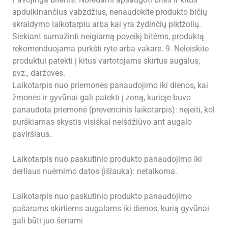
Pavojinga bitėms. Norėdami apsaugoti bites ir kitus
apdulkinančius vabzdžius, nenaudokite produkto bičių
skraidymo laikotarpiu arba kai yra žydinčių piktžolių.
Siekiant sumažinti neigiamą poveikį bitėms, produktą
rekomenduojama purkšti ryte arba vakare. 9. Neleiskite
produktui patekti į kitus vartotojams skirtus augalus,
pvz., daržoves.
Laikotarpis nuo priemonės panaudojimo iki dienos, kai
žmonės ir gyvūnai gali patekti į zoną, kurioje buvo
panaudota priemonė (prevencinis laikotarpis): neįeiti, kol
purškiamas skystis visiškai neišdžiūvo ant augalo
paviršiaus.
Laikotarpis nuo paskutinio produkto panaudojimo iki
derliaus nuėmimo datos (išlauka): netaikoma.
Laikotarpis nuo paskutinio produkto panaudojimo
pašarams skirtiems augalams iki dienos, kurią gyvūnai
gali būti juo šeriami