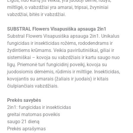
Ligos, nuo kurių jis veikia, yra juodoji dėmė, rūdys,
miltligė, o vabzdžiai yra amarai, tripsai, žvyniniai
vabzdžiai, bitės ir vabzdžiai.
SUBSTRAL Flowers Visapusiška apsauga 2in1
Substral Flowers Visapusiška apsauga 2in1. Unikalus
fungicidas ir insekticidas rožėms, rododendrams ir
žydintiems krūmams. Veikia paviršutiniškai, giliai ir
sistemiškai – kovoja su vabzdžiais ir kartu saugo nuo
ligų. Priemonė turi fungicidinį poveikį, kovoja su
juodosiomis dėmėmis, rūdimis ir miltlige. Insekticidas,
kovojantis su amarais (žaliais ir juodais) ir kitais
čiulpiančiais vabzdžiais.
Prekės savybės
2in1: fungicidas ir insekticidas
greitai matomas poveikis
saugo 21 dieną
Prekės aprašymas