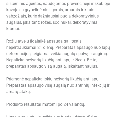
sisteminis agentas, naudojamas prevencinėje ir skubioje
kovoje su grybelinėmis ligomis, amarais ir kitais
vabzdžiais, kurie dažniausiai puola dekoratyvinius
augalus, įskaitant: rožės, sodinukai, dekoratyviniai
krūmai.
Rožių atveju ilgalaikė apsauga gali tęstis
nepertraukiamai 21 dieną. Preparatas apsaugo nuo lapų
deformacijos, teigiamai veikia augalų spalvą ir augimą.
Nepalieka nešvarių likučių ant lapų ir žiedų. Be to,
preparatas apsaugo visą augalą, įskaitant naujus.
Priemonė nepalieka jokių nešvarių likučių ant lapų.
Preparatas apsaugo visą augalą nuo antrinių infekcijų ir
amarų atakų.
Produkto rezultatai matomi po 24 valandų.