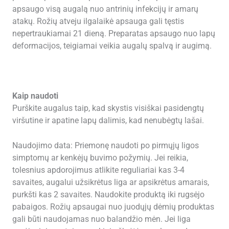
apsaugo visą augalą nuo antrinių infekcijų ir amarų
atakų. Rožių atveju ilgalaikė apsauga gali tęstis
nepertraukiamai 21 dieną. Preparatas apsaugo nuo lapų
deformacijos, teigiamai veikia augalų spalvą ir augimą.
Kaip naudoti
Purškite augalus taip, kad skystis visiškai pasidengtų
viršutine ir apatine lapų dalimis, kad nenubėgtų lašai.
Naudojimo data: Priemonę naudoti po pirmųjų ligos
simptomų ar kenkėjų buvimo požymių. Jei reikia,
tolesnius apdorojimus atlikite reguliariai kas 3-4
savaites, augalui užsikrėtus liga ar apsikrėtus amarais,
purkšti kas 2 savaites. Naudokite produktą iki rugsėjo
pabaigos. Rožių apsaugai nuo juodųjų dėmių produktas
gali būti naudojamas nuo balandžio mėn. Jei liga