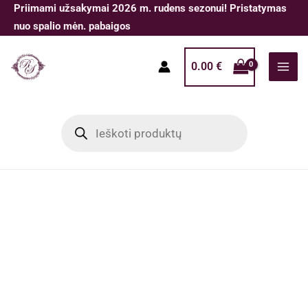
Pereiti
Priimami užsakymai 2026 m. rudens sezonui! Pristatymas
prie
nuo spalio mėn. pabaigos
turinio
0.00
€
Products
search