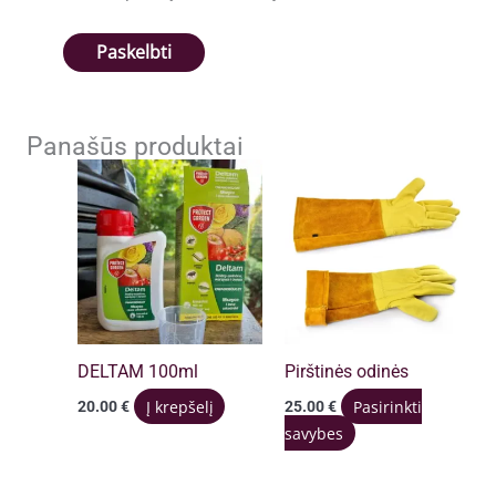
Panašūs produktai
DELTAM 100ml
Pirštinės odinės
Į krepšelį
Pasirinkti
20.00
€
25.00
€
savybes
This
product
has