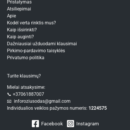
Pristatymas
Atsiliepimai
Apie
Kodėl verta rinktis mus?
Kaip išsirinkti?
Kaip auginti?
Dažniausiai užduodami klausimai
Pirkimo-pardavimo taisyklės
Privatumo politika
Turite klausimų?
Mielai atsakysime:
📞 +37061887007
📧 inforoziusodas@gmail.com
Individualios veiklos pažymos numeris:
1224575
Facebook
Instagram