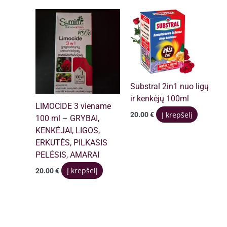
multiple
variants.
The
options
may
be
chosen
Substral 2in1 nuo ligų
on
ir kenkėjų 100ml
the
LIMOCIDE 3 viename
Į krepšelį
20.00
€
product
100 ml – GRYBAI,
page
KENKĖJAI, LIGOS,
ERKUTĖS, PILKASIS
PELĖSIS, AMARAI
Į krepšelį
20.00
€