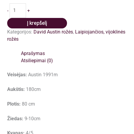
produkto
-
+
kiekis:
THE
Į krepšelį
PILGRIM
Kategorijos:
David Austin rožės
,
Laipiojančios, vijoklinės
(AUSWALKER)
rožės
plikomis
šaknimis,
Aprašymas
siuntimas
Atsiliepimai (0)
nuo
spalio
Veisėjas:
Austin 1991m
pabaigos
Aukštis:
180cm
Plotis:
80 cm
Žiedas:
9-10cm
Kvapas:
4/5