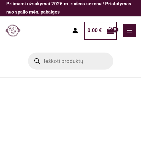
Pereiti
Priimami užsakymai 2026 m. rudens sezonui! Pristatymas
prie
nuo spalio mėn. pabaigos
turinio
0.00
€
Products
search