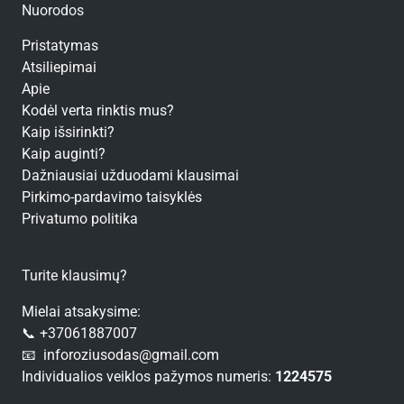
Nuorodos
Pristatymas
Atsiliepimai
Apie
Kodėl verta rinktis mus?
Kaip išsirinkti?
Kaip auginti?
Dažniausiai užduodami klausimai
Pirkimo-pardavimo taisyklės
Privatumo politika
Turite klausimų?
Mielai atsakysime:
📞 +37061887007
📧 inforoziusodas@gmail.com
Individualios veiklos pažymos numeris:
1224575