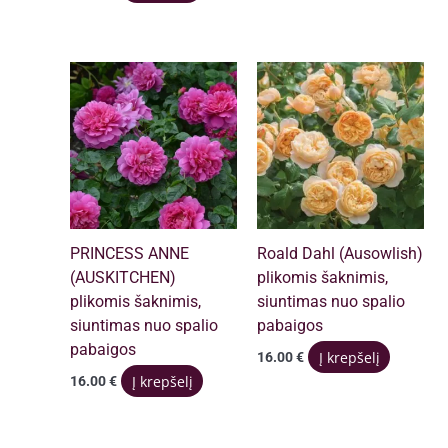
PRINCESS ANNE
Roald Dahl (Ausowlish)
(AUSKITCHEN)
plikomis šaknimis,
plikomis šaknimis,
siuntimas nuo spalio
siuntimas nuo spalio
pabaigos
pabaigos
Į krepšelį
16.00
€
Į krepšelį
16.00
€