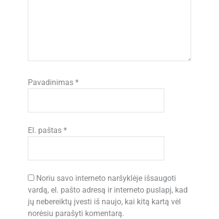
Pavadinimas
*
El. paštas
*
Noriu savo interneto naršyklėje išsaugoti
vardą, el. pašto adresą ir interneto puslapį, kad
jų nebereiktų įvesti iš naujo, kai kitą kartą vėl
norėsiu parašyti komentarą.