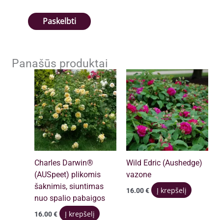
Panašūs produktai
Charles Darwin®
Wild Edric (Aushedge)
(AUSpeet) plikomis
vazone
šaknimis, siuntimas
Į krepšelį
16.00
€
nuo spalio pabaigos
Į krepšelį
16.00
€