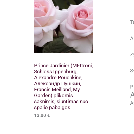
T
A
Ž
Prince Jardinier (MEItroni,
S
Schloss Ippenburg,
Alexandre Pouchkine,
Александр Пушкин,
P
Francis Meilland, My
A
Garden) plikomis
šaknimis, siuntimas nuo
A
spalio pabaigos
13.00
€