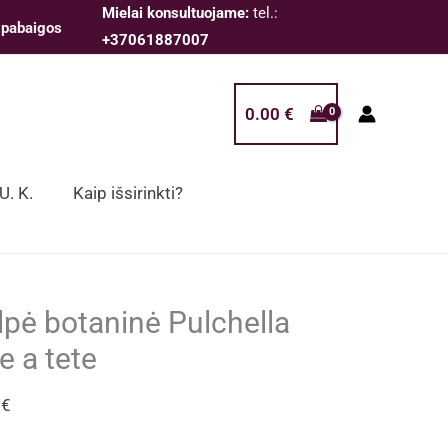
Mielai konsultuojame:
tel.:
 pabaigos
+37061887007
0.00
€
 U. K.
Kaip išsirinkti?
lpė botaninė Pulchella
e a tete
0
€