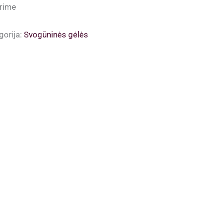
rime
gorija:
Svogūninės gėlės