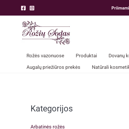
Pereiti
Priimami
prie
turinio
Rožės vazonuose
Produktai
Dovanų 
Augalų priežiūros prekės
Natūrali kosmeti
Kategorijos
Arbatinės rožės