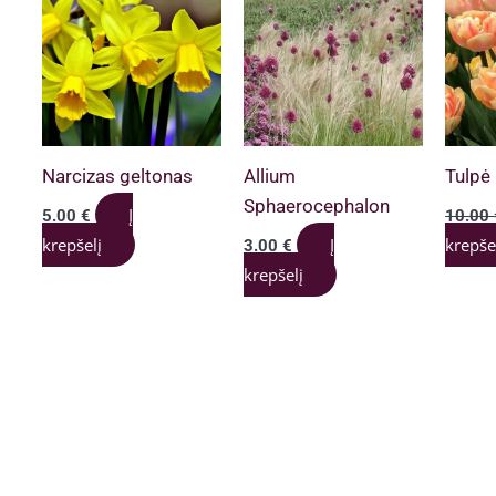
Narcizas geltonas
Allium
Tulpė 
Sphaerocephalon
Į
5.00
€
10.00
krepšelį
Į
krepše
3.00
€
krepšelį