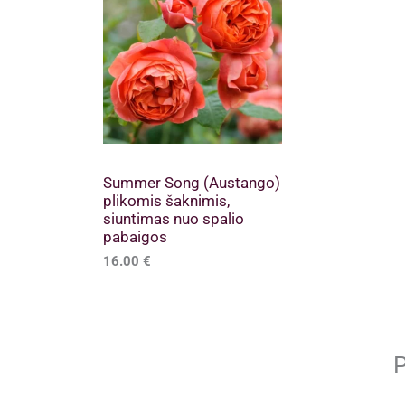
Summer Song (Austango)
plikomis šaknimis,
siuntimas nuo spalio
pabaigos
16.00
€
P