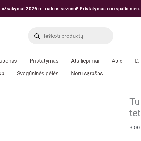
 užsakymai 2026 m. rudens sezonui! Pristatymas nuo spalio mėn.
Products
search
kuponas
Pristatymas
Atsiliepimai
Apie
D.
ka
Svogūninės gėlės
Norų sąrašas
Tu
tet
8.0