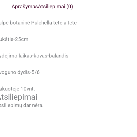
Aprašymas
Atsiliepimai (0)
ulpė botaninė Pulchella tete a tete
ukštis-25cm
ydėjimo laikas-kovas-balandis
voguno dydis-5/6
akuoteje 10vnt.
tsiliepimai
tsiliepimų dar nėra.