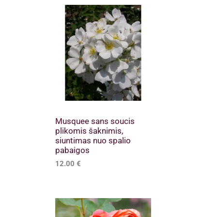
Musquee sans soucis
plikomis šaknimis,
siuntimas nuo spalio
pabaigos
12.00
€