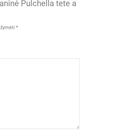
aninė Pulchella tete a
pažymėti
*