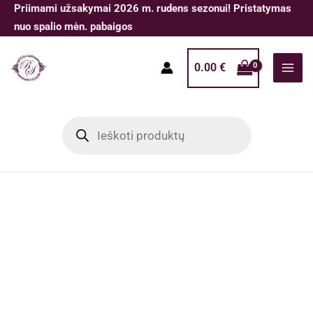
Pereiti
Priimami užsakymai 2026 m. rudens sezonui! Pristatymas
prie
nuo spalio mėn. pabaigos
turinio
0.00
€
Products
search