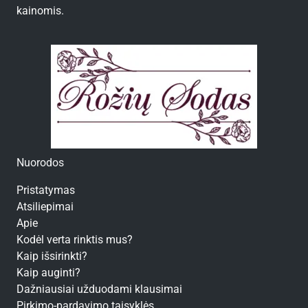
kainomis.
Nuorodos
Pristatymas
Atsiliepimai
Apie
Kodėl verta rinktis mus?
Kaip išsirinkti?
Kaip auginti?
Dažniausiai užduodami klausimai
Pirkimo-pardavimo taisyklės