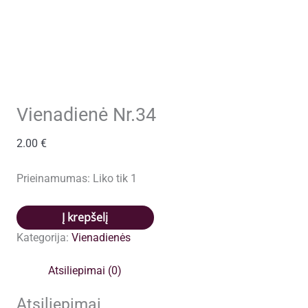
Vienadienė Nr.34
2.00
€
Prieinamumas:
Liko tik 1
produkto
Į krepšelį
kiekis:
Kategorija:
Vienadienės
Vienadienė
Nr.34
Atsiliepimai (0)
Atsiliepimai