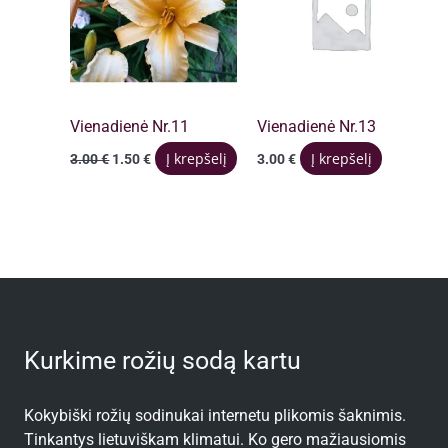
Vienadienė Nr.11
Vienadienė Nr.13
Original
Current
Į krepšelį
Į krepšelį
3.00
€
1.50
€
3.00
€
price
price
was:
is:
3.00 €.
1.50 €.
Kurkime rožių sodą kartu
Kokybiški rožių sodinukai internetu plikomis šaknimis.
Tinkantys lietuviškam klimatui. Ko gero mažiausiomis