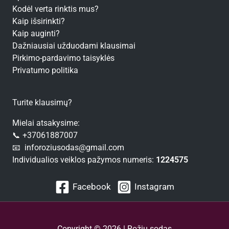
Kodėl verta rinktis mus?
Kaip išsirinkti?
Kaip auginti?
Dažniausiai užduodami klausimai
Pirkimo-pardavimo taisyklės
Privatumo politika
Turite klausimų?
Mielai atsakysime:
📞 +37061887007
📧 inforoziusodas@gmail.com
Individualios veiklos pažymos numeris:
1224575
Facebook
Instagram
Copyright © 2026 | Rožių sodas