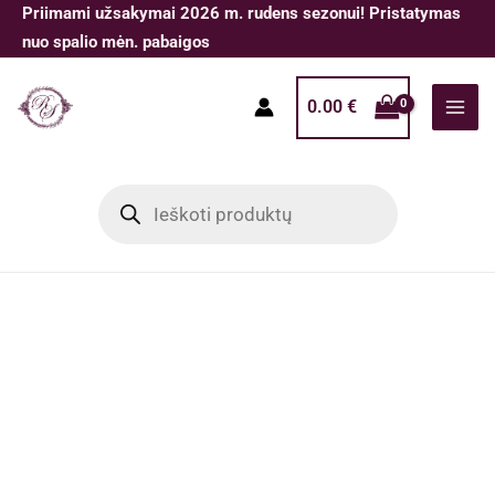
Pereiti
Priimami užsakymai 2026 m. rudens sezonui! Pristatymas
prie
nuo spalio mėn. pabaigos
turinio
0.00
€
Products
search