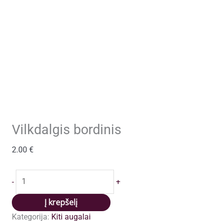
Vilkdalgis bordinis
2.00
€
produkto
-
+
kiekis:
Vilkdalgis
Į krepšelį
bordinis
Kategorija:
Kiti augalai