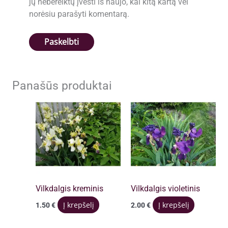
jų nebereiktų įvesti iš naujo, kai kitą kartą vėl
norėsiu parašyti komentarą.
Panašūs produktai
Vilkdalgis kreminis
Vilkdalgis violetinis
Į krepšelį
Į krepšelį
1.50
€
2.00
€