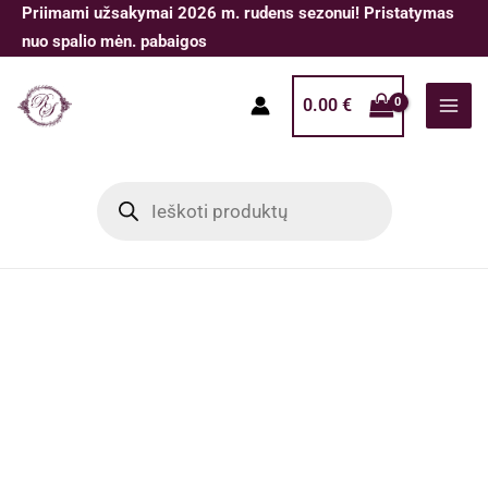
Pereiti
Priimami užsakymai 2026 m. rudens sezonui! Pristatymas
prie
nuo spalio mėn. pabaigos
turinio
0.00
€
Products
search