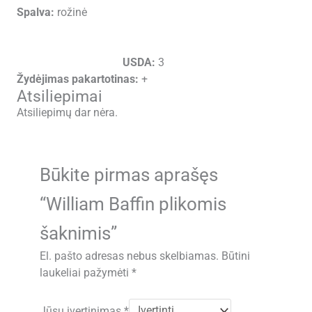
Spalva:
rožinė
USDA:
3
Žydėjimas pakartotinas:
+
Atsiliepimai
Atsiliepimų dar nėra.
Būkite pirmas aprašęs
“William Baffin plikomis
šaknimis”
El. pašto adresas nebus skelbiamas.
Būtini
laukeliai pažymėti
*
Jūsų įvertinimas
*