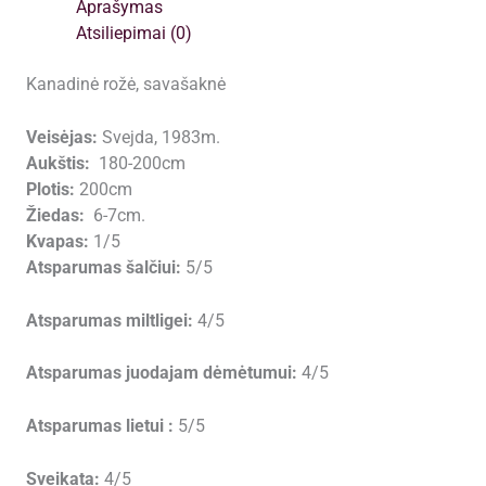
Aprašymas
Atsiliepimai (0)
Kanadinė rožė, savašaknė
Veisėjas:
Svejda, 1983m.
Aukštis:
180-200cm
Plotis:
200cm
Žiedas:
6-7cm.
Kvapas:
1/5
Atsparumas šalčiui:
5/5
Atsparumas miltligei:
4/5
Atsparumas juodajam dėmėtumui:
4/5
Atsparumas lietui :
5/5
Sveikata:
4/5