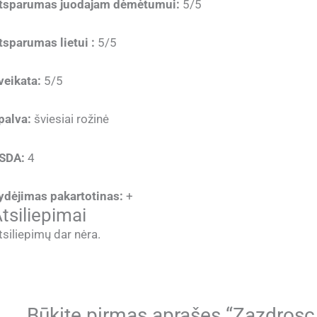
tsparumas juodajam dėmėtumui:
5/5
tsparumas lietui :
5/5
veikata:
5/5
palva:
šviesiai rožinė
SDA:
4
ydėjimas pakartotinas:
+
tsiliepimai
tsiliepimų dar nėra.
Būkite pirmas aprašęs “Zazdrosc