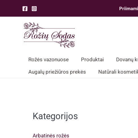
Pereiti
Priimami
prie
turinio
Rožės vazonuose
Produktai
Dovanų 
Augalų priežiūros prekės
Natūrali kosmeti
Kategorijos
Arbatinės rožės