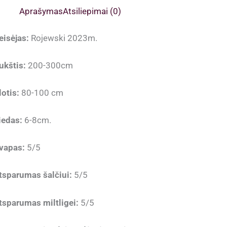
Aprašymas
Atsiliepimai (0)
eisėjas:
Rojewski 2023m.
ukštis:
200-300cm
lotis:
80-100 cm
iedas:
6-8cm.
vapas:
5/5
tsparumas šalčiui:
5/5
tsparumas miltligei:
5/5