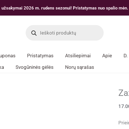
 užsakymai 2026 m. rudens sezonui! Pristatymas nuo spalio mėn.
Products
search
kuponas
Pristatymas
Atsiliepimai
Apie
D.
ka
Svogūninės gėlės
Norų sąrašas
Za
17.
Prie