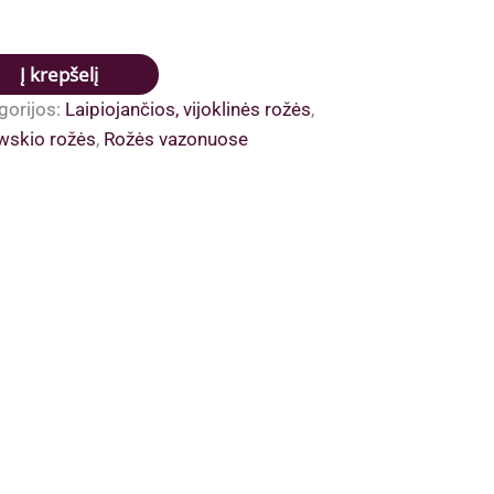
dukto
is:
Į krepšelį
drosc
gorijos:
Laipiojančios, vijoklinės rožės
,
iadki
wskio rožės
,
Rožės vazonuose
one