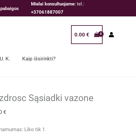
Mielai konsultuojame:
tel.:
 pabaigos
+37061887007
0.00
€
 U. K.
Kaip išsirinkti?
zdrosc Sąsiadki vazone
00
€
inamumas:
Liko tik 1