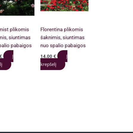
mist plikomis
Florentina plikomis
mis, siuntimas
šaknimis, siuntimas
palio pabaigos
nuo spalio pabaigos
Į
Į
€
14.00
€
lį
krepšelį