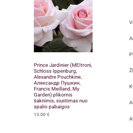
V
A
P
Prince Jardinier (MEItroni,
Ž
Schloss Ippenburg,
Alexandre Pouchkine,
Александр Пушкин,
K
Francis Meilland, My
Garden) plikomis
šaknimis, siuntimas nuo
A
spalio pabaigos
13.00
€
A