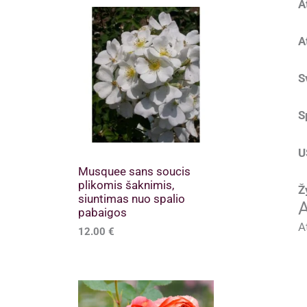
A
A
S
S
U
Musquee sans soucis
plikomis šaknimis,
Ž
siuntimas nuo spalio
A
pabaigos
A
12.00
€