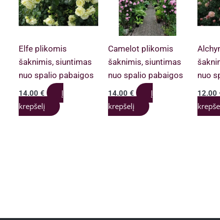
Elfe plikomis
Camelot plikomis
Alchy
šaknimis, siuntimas
šaknimis, siuntimas
šakni
nuo spalio pabaigos
nuo spalio pabaigos
nuo s
Į
Į
14.00
€
14.00
€
12.00
krepšelį
krepšelį
krepše