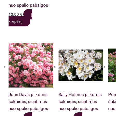
nuo spalio pabaigos
Į
13.00
€
krepšelį
John Davis plikomis
Sally Holmes plikomis
Pom
šaknimis, siuntimas
šaknimis, siuntimas
šak
nuo spalio pabaigos
nuo spalio pabaigos
nuo