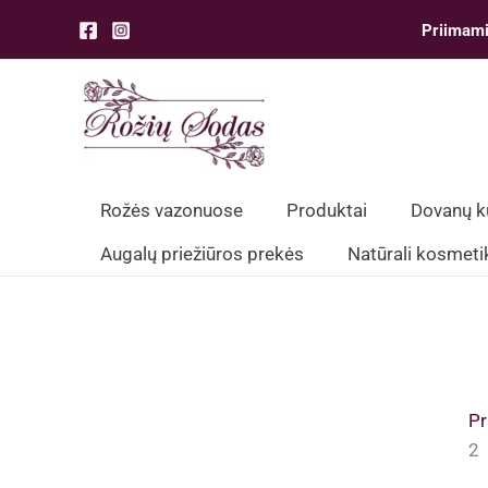
Pereiti
Priimami
prie
turinio
Rožės vazonuose
Produktai
Dovanų 
Augalų priežiūros prekės
Natūrali kosmeti
Pr
2