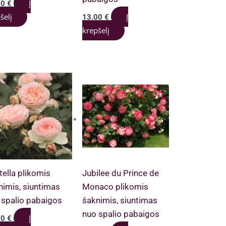
Į
00
€
šelį
Į
13.00
€
krepšelį
tella plikomis
Jubilee du Prince de
nimis, siuntimas
Monaco plikomis
 spalio pabaigos
šaknimis, siuntimas
nuo spalio pabaigos
Į
00
€