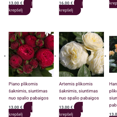
Į
Į
krep
13.00
€
16.00
€
krepšelį
krepšelį
Piano plikomis
Artemis plikomis
Han
šaknimis, siuntimas
šaknimis, siuntimas
pli
nuo spalio pabaigos
nuo spalio pabaigos
siu
pab
Į
Į
13.00
€
13.00
€
krepšelį
krepšelį
13.