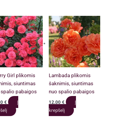
ry Girl plikomis
Lambada plikomis
nimis, siuntimas
šaknimis, siuntimas
 spalio pabaigos
nuo spalio pabaigos
Į
Į
00
€
12.00
€
šelį
krepšelį