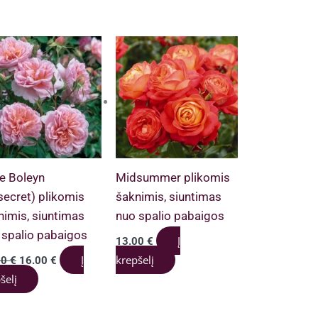
e Boleyn
Midsummer plikomis
secret) plikomis
šaknimis, siuntimas
nimis, siuntimas
nuo spalio pabaigos
 spalio pabaigos
Į
13.00
€
Original
Current
Į
krepšelį
00
€
16.00
€
price
price
šelį
was:
is:
17.00 €.
16.00 €.