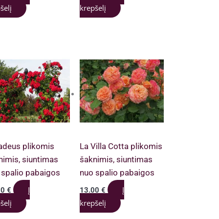
šelį
krepšelį
deus plikomis
La Villa Cotta plikomis
nimis, siuntimas
šaknimis, siuntimas
 spalio pabaigos
nuo spalio pabaigos
Į
Į
00
€
13.00
€
šelį
krepšelį