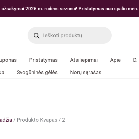
 užsakymai 2026 m. rudens sezonui! Pristatymas nuo spalio mėn.
Products
search
kuponas
Pristatymas
Atsiliepimai
Apie
D.
ka
Svogūninės gėlės
Norų sąrašas
adžia
/ Produkto Kvapas / 2