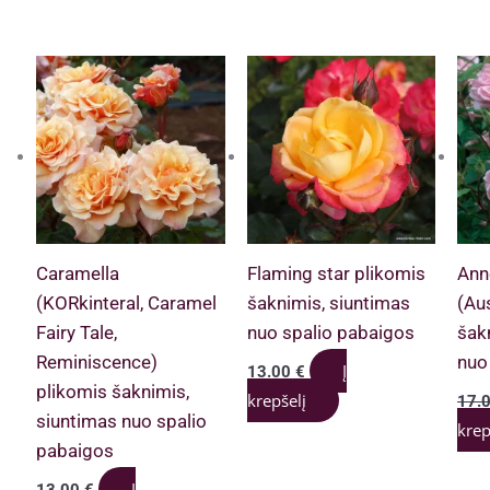
Caramella
Flaming star plikomis
Ann
(KORkinteral, Caramel
šaknimis, siuntimas
(Au
Fairy Tale,
nuo spalio pabaigos
šak
Reminiscence)
nuo
Į
13.00
€
plikomis šaknimis,
krepšelį
17.
siuntimas nuo spalio
krep
pabaigos
Į