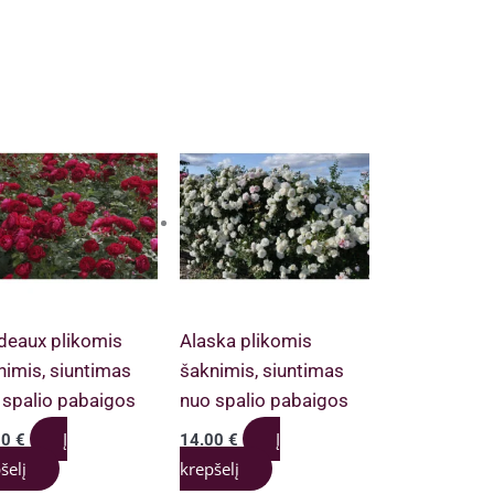
deaux plikomis
Alaska plikomis
nimis, siuntimas
šaknimis, siuntimas
 spalio pabaigos
nuo spalio pabaigos
Į
Į
00
€
14.00
€
šelį
krepšelį