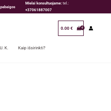
Mielai konsultuojame:
tel.:
 pabaigos
+37061887007
0.00
€
 U. K.
Kaip išsirinkti?