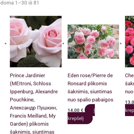
Rūšiuojama
doma 1–30 iš 81
pagal
populiarumą
Prince Jardinier
Eden rose/Pierre de
Cher
(MEItroni, Schloss
Ronsard plikomis
šak
Ippenburg, Alexandre
šaknimis, siuntimas
nuo
Pouchkine,
nuo spalio pabaigos
13.
Александр Пушкин,
Į
krep
14.00
€
Francis Meilland, My
krepšelį
Garden) plikomis
šaknimis, siuntimas