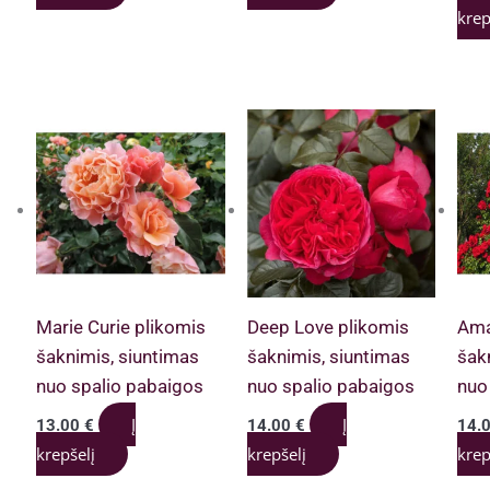
krep
Marie Curie plikomis
Deep Love plikomis
Ama
šaknimis, siuntimas
šaknimis, siuntimas
šak
nuo spalio pabaigos
nuo spalio pabaigos
nuo
Į
Į
13.00
€
14.00
€
14.
krepšelį
krepšelį
krep