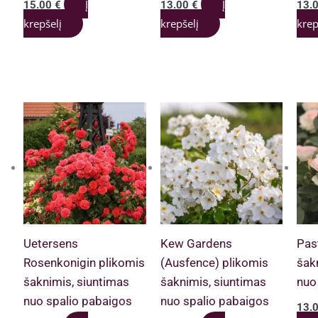
Į
Į
15.00
€
13.00
€
13.
krepšelį
krepšelį
krep
Uetersens
Kew Gardens
Pas
Rosenkonigin plikomis
(Ausfence) plikomis
šak
šaknimis, siuntimas
šaknimis, siuntimas
nuo
nuo spalio pabaigos
nuo spalio pabaigos
13.