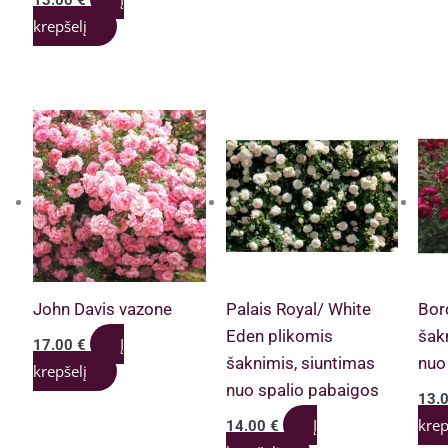
13.00
€
krepšelį
John Davis vazone
Palais Royal/ White
Bor
Eden plikomis
šak
Į
17.00
€
šaknimis, siuntimas
nuo
krepšelį
nuo spalio pabaigos
13.
Į
krep
14.00
€