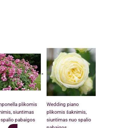
ponella plikomis
Wedding piano
nimis, siuntimas
plikomis šaknimis,
 spalio pabaigos
siuntimas nuo spalio
pabaigos