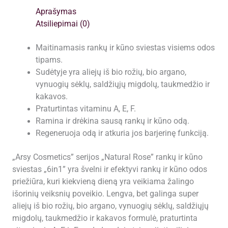
Aprašymas
Atsiliepimai (0)
Maitinamasis rankų ir kūno sviestas visiems odos
tipams.
Sudėtyje yra aliejų iš bio rožių, bio argano,
vynuogių sėklų, saldžiųjų migdolų, taukmedžio ir
kakavos.
Praturtintas vitaminu A, E, F.
Ramina ir drėkina sausą rankų ir kūno odą.
Regeneruoja odą ir atkuria jos barjerinę funkciją.
„Arsy Cosmetics” serijos „Natural Rose” rankų ir kūno
sviestas „6in1” yra švelni ir efektyvi rankų ir kūno odos
priežiūra, kuri kiekvieną dieną yra veikiama žalingo
išorinių veiksnių poveikio. Lengva, bet galinga super
aliejų iš bio rožių, bio argano, vynuogių sėklų, saldžiųjų
migdolų, taukmedžio ir kakavos formulė, praturtinta