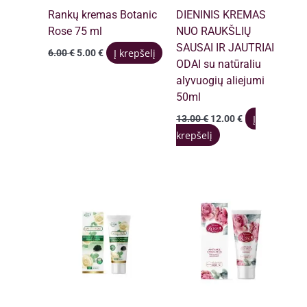
Rankų kremas Botanic
DIENINIS KREMAS
Rose 75 ml
NUO RAUKŠLIŲ
SAUSAI IR JAUTRIAI
Original
Current
Į krepšelį
6.00
€
5.00
€
price
price
ODAI su natūraliu
was:
is:
alyvuogių aliejumi
6.00 €.
5.00 €.
50ml
Original
Current
Į
13.00
€
12.00
€
price
price
krepšelį
was:
is:
13.00 €.
12.00 €.