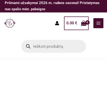
Pereiti
Priimami užsakymai 2026 m. rudens sezonui! Pristatymas
prie
nuo spalio mėn. pabaigos
turinio
0.00
€
Products
search