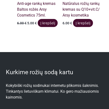
Anti-age rankų kremas
Natūralus rožių rankų
Baltos rožės Arsy
kremas su Q10+vit.C/
Cosmetics 75ml.
Arsy kosmetika
Original
Current
Į krepšelį
Į krepšelį
6.00
€
5.00
€
6.00
€
price
price
was:
is:
6.00 €.
5.00 €.
Kurkime rožių sodą kartu
Kokybiški rožių sodinukai internetu plikomis šaknimis.
Tinkantys lietuviškam klimatui. Ko gero mažiausiomis
kainomis.