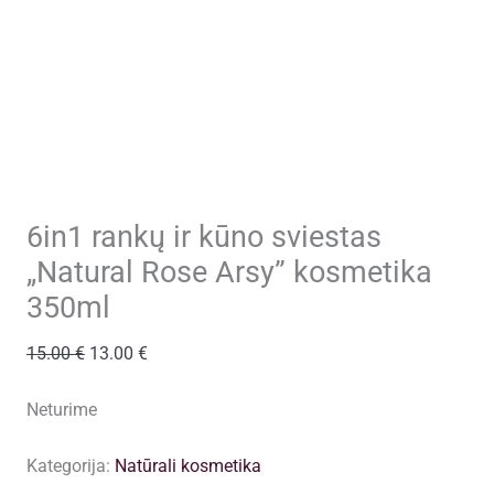
6in1 rankų ir kūno sviestas
„Natural Rose Arsy” kosmetika
350ml
Original
Current
15.00
€
13.00
€
price
price
was:
is:
Neturime
15.00 €.
13.00 €.
Kategorija:
Natūrali kosmetika