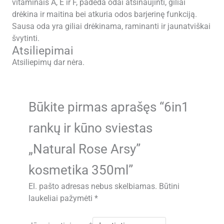
vitaminais A, E ir F, padeda odai atsinaujinti, giliai
drėkina ir maitina bei atkuria odos barjerinę funkciją.
Sausa oda yra giliai drėkinama, raminanti ir jaunatviškai
švytinti.
Atsiliepimai
Atsiliepimų dar nėra.
Būkite pirmas aprašęs “6in1
rankų ir kūno sviestas
„Natural Rose Arsy”
kosmetika 350ml”
El. pašto adresas nebus skelbiamas.
Būtini
laukeliai pažymėti
*