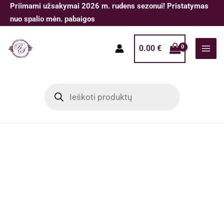
Pereiti
Priimami užsakymai 2026 m. rudens sezonui! Pristatymas
prie
nuo spalio mėn. pabaigos
turinio
0.00
€
Products
search