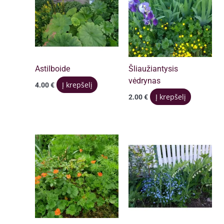
Astilboide
Šliaužiantysis
vėdrynas
Į krepšelį
4.00
€
Į krepšelį
2.00
€