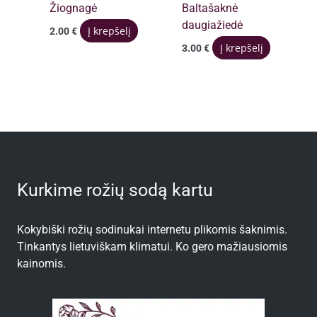
Žiognagė
Baltašaknė
daugiažiedė
Į krepšelį
2.00
€
Į krepšelį
3.00
€
Kurkime rožių sodą kartu
Kokybiški rožių sodinukai internetu plikomis šaknimis.
Tinkantys lietuviškam klimatui. Ko gero mažiausiomis
kainomis.