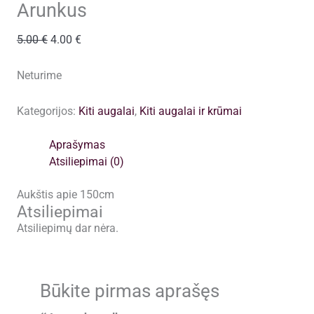
Arunkus
Original
Current
5.00
€
4.00
€
price
price
was:
is:
Neturime
5.00 €.
4.00 €.
Kategorijos:
Kiti augalai
,
Kiti augalai ir krūmai
Aprašymas
Atsiliepimai (0)
Aukštis apie 150cm
Atsiliepimai
Atsiliepimų dar nėra.
Būkite pirmas aprašęs