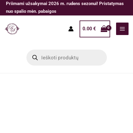
Pereiti
Priimami užsakymai 2026 m. rudens sezonui! Pristatymas
prie
nuo spalio mėn. pabaigos
turinio
0.00
€
Products
search