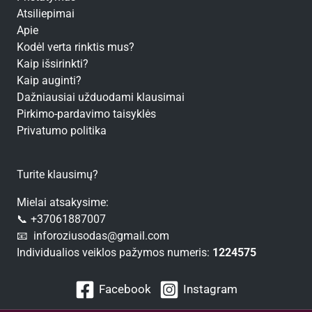
Atsiliepimai
Apie
Kodėl verta rinktis mus?
Kaip išsirinkti?
Kaip auginti?
Dažniausiai užduodami klausimai
Pirkimo-pardavimo taisyklės
Privatumo politika
Turite klausimų?
Mielai atsakysime:
📞 +37061887007
📧 inforoziusodas@gmail.com
Individualios veiklos pažymos numeris:
1224575
Facebook
Instagram