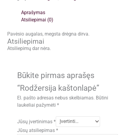
Rodžersija
kaštonlapė
Aprašymas
Atsiliepimai (0)
Pavėsio augalas, megsta drėgna dirva.
Atsiliepimai
Atsiliepimų dar nėra.
Būkite pirmas aprašęs
“Rodžersija kaštonlapė”
El. pašto adresas nebus skelbiamas.
Būtini
laukeliai pažymėti
*
Jūsų įvertinimas
*
Jūsų atsiliepimas
*