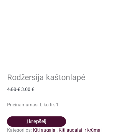
Rodžersija kaštonlapė
Original
Current
4.00
€
3.00
€
price
price
was:
is:
Prieinamumas:
Liko tik 1
4.00 €.
3.00 €.
produkto
Į krepšelį
kiekis:
Kategorijos:
Kiti augalai
,
Kiti augalai ir krūmai