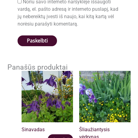
Noriu savo interneto naršyklėje išsaugoti
vardą, el. pašto adresą ir interneto puslapį, kad
jų nebereiktų įvesti iš naujo, kai kitą kartą vėl
norėsiu parašyti komentarą.
Panašūs produktai
Sinavadas
Šliaužiantysis
vėdrynas