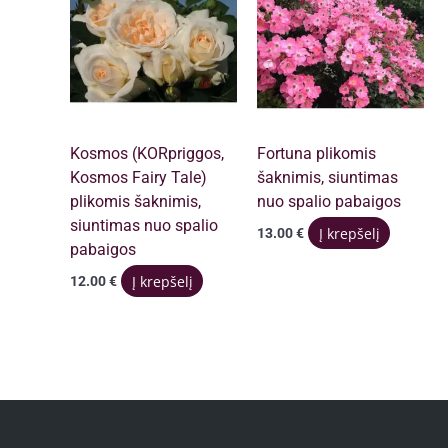
Kosmos (KORpriggos,
Fortuna plikomis
Kosmos Fairy Tale)
šaknimis, siuntimas
plikomis šaknimis,
nuo spalio pabaigos
siuntimas nuo spalio
Į krepšelį
13.00
€
pabaigos
Į krepšelį
12.00
€