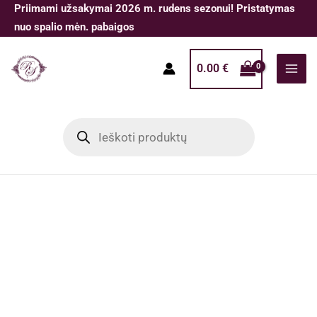
Pereiti
Priimami užsakymai 2026 m. rudens sezonui! Pristatymas
prie
nuo spalio mėn. pabaigos
turinio
0.00
€
Products
search