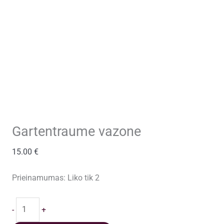
Gartentraume vazone
15.00
€
Prieinamumas:
Liko tik 2
produkto
-
+
kiekis: