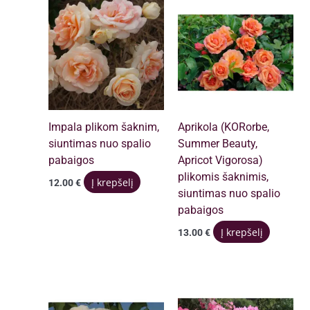
Impala plikom šaknim,
Aprikola (KORorbe,
siuntimas nuo spalio
Summer Beauty,
pabaigos
Apricot Vigorosa)
plikomis šaknimis,
Į krepšelį
12.00
€
siuntimas nuo spalio
pabaigos
Į krepšelį
13.00
€