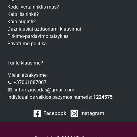
Kodėl verta rinktis mus?
Kaip išsirinkti?
Kaip auginti?
Dažniausiai užduodami klausimai
Pirkimo-pardavimo taisyklės
Privatumo politika
Turite klausimų?
Mielai atsakysime:
📞 +37061887007
📧 inforoziusodas@gmail.com
Individualios veiklos pažymos numeris:
1224575
Facebook
Instagram