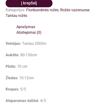
Gartentraume
Į krepšelį
vazone
Kategorijos:
Floribundinės rožės
,
Rožės vazonuose
,
Tantau rožės
Aprašymas
Atsiliepimai (0)
Veisėjas:
Tantau 2005m
Aukštis:
80-130cm
Plotis:
70 cm
Žiedas:
10-12cm
Kvapas:
5/5
Atsparumas šalčiui:
4/5