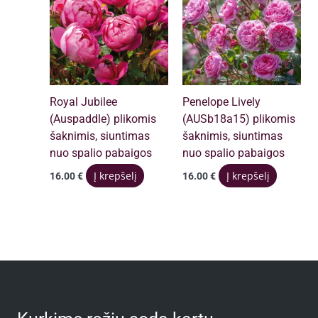
Royal Jubilee
Penelope Lively
(Auspaddle) plikomis
(AUSb18a15) plikomis
šaknimis, siuntimas
šaknimis, siuntimas
nuo spalio pabaigos
nuo spalio pabaigos
Į krepšelį
Į krepšelį
16.00
€
16.00
€