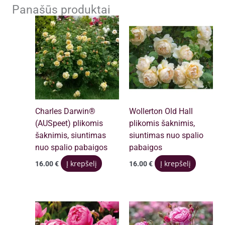
Panašūs produktai
Charles Darwin®
Wollerton Old Hall
(AUSpeet) plikomis
plikomis šaknimis,
šaknimis, siuntimas
siuntimas nuo spalio
nuo spalio pabaigos
pabaigos
Į krepšelį
Į krepšelį
16.00
€
16.00
€