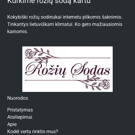
Kurkime rožių sodą kartu
Kokybiški rožių sodinukai internetu plikomis šaknimis.
Tinkantys lietuviškam klimatui. Ko gero mažiausiomis
kainomis.
Nuorodos
Pristatymas
Atsiliepimai
Apie
Kodėl verta rinktis mus?