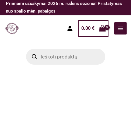
Pereiti
Priimami užsakymai 2026 m. rudens sezonui! Pristatymas
prie
nuo spalio mėn. pabaigos
turinio
0.00
€
Products
search