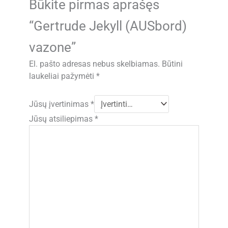
Būkite pirmas aprašęs
“Gertrude Jekyll (AUSbord)
vazone”
El. pašto adresas nebus skelbiamas.
Būtini
laukeliai pažymėti
*
Jūsų įvertinimas
*
Jūsų atsiliepimas
*