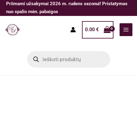
Pereiti
Priimami užsakymai 2026 m. rudens sezonui! Pristatymas
prie
nuo spalio mėn. pabaigos
turinio
0.00
€
Products
search