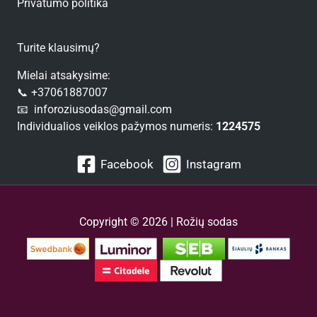
Privatumo politika
Turite klausimų?
Mielai atsakysime:
📞 +37061887007
📧 inforoziusodas@gmail.com
Individualios veiklos pažymos numeris:
1224575
Facebook
Instagram
Copyright © 2026 | Rožių sodas