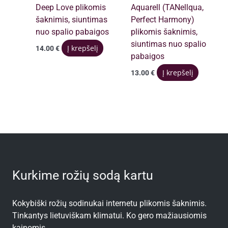
Deep Love plikomis
Aquarell (TANellqua,
šaknimis, siuntimas
Perfect Harmony)
nuo spalio pabaigos
plikomis šaknimis,
siuntimas nuo spalio
Į krepšelį
14.00
€
pabaigos
Į krepšelį
13.00
€
Kurkime rožių sodą kartu
Kokybiški rožių sodinukai internetu plikomis šaknimis.
Tinkantys lietuviškam klimatui. Ko gero mažiausiomis