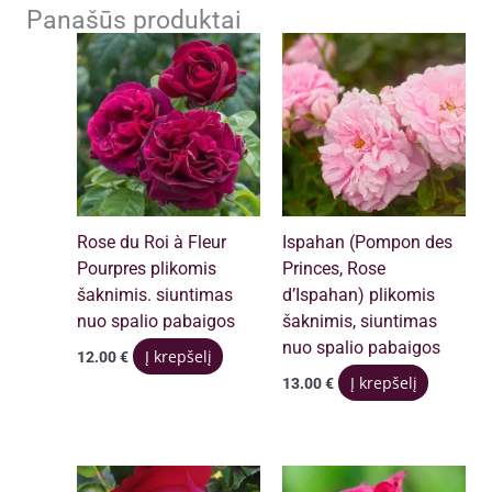
Panašūs produktai
Rose du Roi à Fleur
Ispahan (Pompon des
Pourpres plikomis
Princes, Rose
šaknimis. siuntimas
d’Ispahan) plikomis
nuo spalio pabaigos
šaknimis, siuntimas
nuo spalio pabaigos
Į krepšelį
12.00
€
Į krepšelį
13.00
€