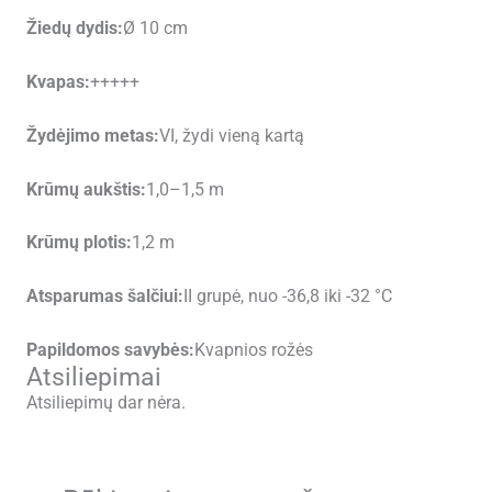
Žiedų dydis:
Ø 10 cm
Kvapas:
+++++
Žydėjimo metas:
VI, žydi vieną kartą
Krūmų aukštis:
1,0–1,5 m
Krūmų plotis:
1,2 m
Atsparumas šalčiui:
II grupė, nuo -36,8 iki -32 °C
Papildomos savybės:
Kvapnios rožės
Atsiliepimai
Atsiliepimų dar nėra.