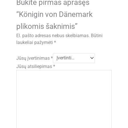
Būkite pirmas aprašęs
“Königin von Dänemark
plikomis šaknimis”
El. pašto adresas nebus skelbiamas.
Būtini
laukeliai pažymėti
*
Jūsų įvertinimas
*
Jūsų atsiliepimas
*