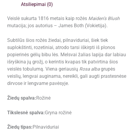
Atsiliepimai (0)
Veislė sukurta 1816 metais kaip rožės
Maiden’s Blush
mutacija; jos autorius – James Both (Vokietija).
Subtilūs šios rožės žiedai, pilnaviduriai, šiek tiek
suplokštinti, rozetiniai, atrodo tarsi iškirpti iš plonos
popierinės gėlių bibu lės. Melsvai žalias lapija dar labiau
išryškina jų grožį, o kerintis kvapas tik patvirtina šios
veislės tobulumą. Viena geriausių
Rosa alba
grupės
veislių, lengvai auginama, nereikli, gali augti prastesnėse
dirvose ir lengvame pavėsyje.
Žiedų spalva:
Rožinė
Tikslesnė spalva:
Gryna rožinė
Žiedų tipas:
Pilnaviduriai