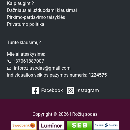
Kaip auginti?
Dažniausiai užduodami klausimai
Pirkimo-pardavimo taisyklės
Privatumo politika
Turite klausimų?
Mielai atsakysime:
📞 +37061887007
📧 inforoziusodas@gmail.com
Individualios veiklos pažymos numeris:
1224575
Facebook
Instagram
Copyright © 2026 | Rožių sodas