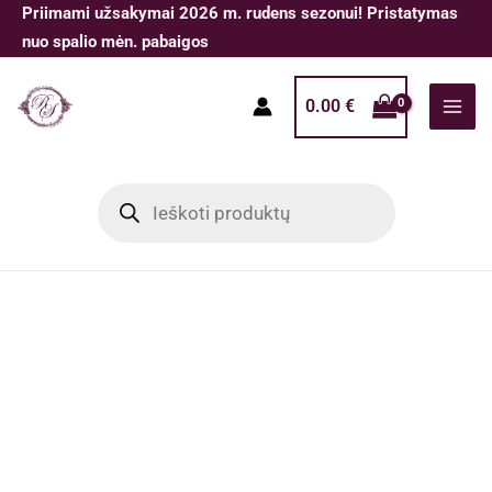
Pereiti
Priimami užsakymai 2026 m. rudens sezonui! Pristatymas
prie
nuo spalio mėn. pabaigos
turinio
0.00
€
Products
search