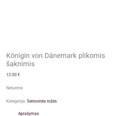
Königin von Dänemark plikomis
šaknimis
12.00
€
Neturime
Kategorija:
Senovinės rožės
Aprašymas