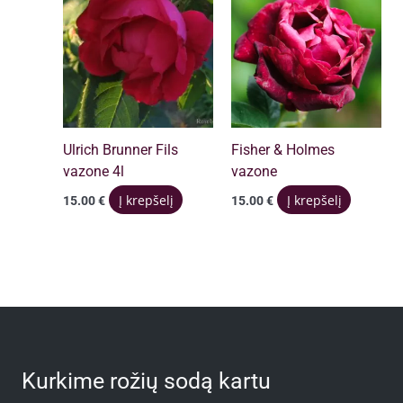
Ulrich Brunner Fils
Fisher & Holmes
vazone 4l
vazone
Į krepšelį
Į krepšelį
15.00
€
15.00
€
Kurkime rožių sodą kartu