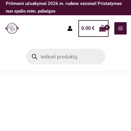
Pereiti
Priimami užsakymai 2026 m. rudens sezonui! Pristatymas
prie
nuo spalio mėn. pabaigos
turinio
0.00
€
Products
search