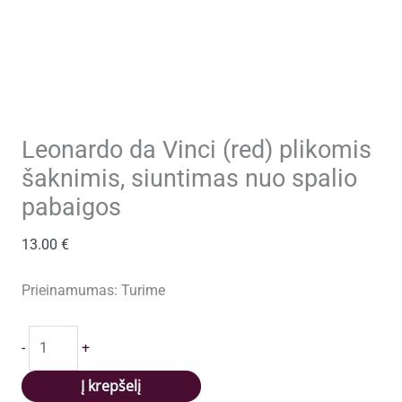
Leonardo da Vinci (red) plikomis
šaknimis, siuntimas nuo spalio
pabaigos
13.00
€
Prieinamumas:
Turime
produkto
-
+
kiekis:
Leonardo
Į krepšelį
da