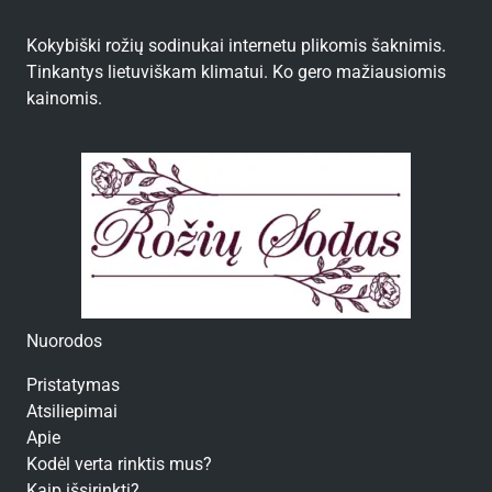
Kokybiški rožių sodinukai internetu plikomis šaknimis.
Tinkantys lietuviškam klimatui. Ko gero mažiausiomis
kainomis.
Nuorodos
Pristatymas
Atsiliepimai
Apie
Kodėl verta rinktis mus?
Kaip išsirinkti?