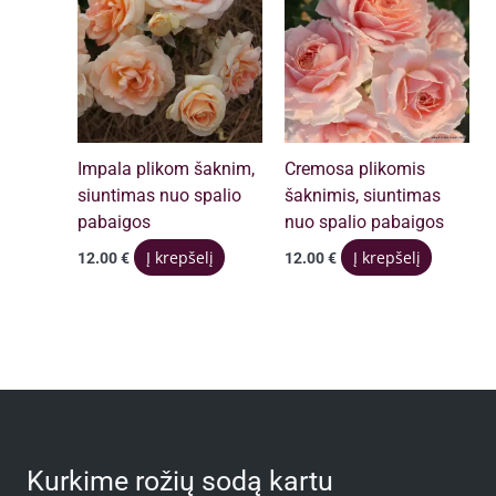
Impala plikom šaknim,
Cremosa plikomis
siuntimas nuo spalio
šaknimis, siuntimas
pabaigos
nuo spalio pabaigos
Į krepšelį
Į krepšelį
12.00
€
12.00
€
Kurkime rožių sodą kartu