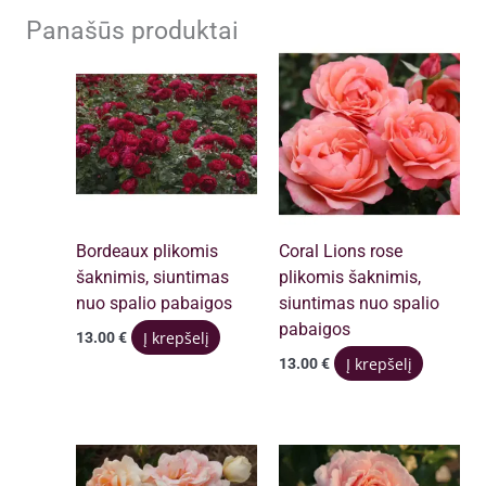
Panašūs produktai
Bordeaux plikomis
Coral Lions rose
šaknimis, siuntimas
plikomis šaknimis,
nuo spalio pabaigos
siuntimas nuo spalio
pabaigos
Į krepšelį
13.00
€
Į krepšelį
13.00
€