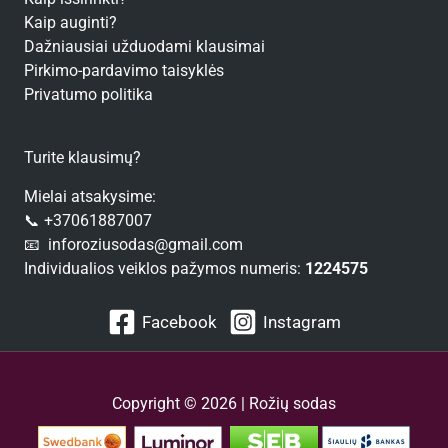
Kaip auginti?
Dažniausiai užduodami klausimai
Pirkimo-pardavimo taisyklės
Privatumo politika
Turite klausimų?
Mielai atsakysime:
📞 +37061887007
📧 inforoziusodas@gmail.com
Individualios veiklos pažymos numeris:
1224575
Facebook
Instagram
Copyright © 2026 | Rožių sodas