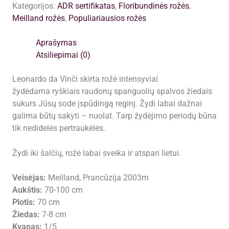
Kategorijos:
ADR sertifikatas
,
Floribundinės rožės
,
Vinci
Meilland rožės
,
Populiariausios rožės
(red)
plikomis
Aprašymas
šaknimis,
Atsiliepimai (0)
siuntimas
nuo
Leonardo da Vinči skirta rožė intensyviai
spalio
žydėdama ryškiais raudonų spanguolių spalvos žiedais
pabaigos
sukurs Jūsų sode įspūdingą reginį. Žydi labai dažnai
galima būtų sakyti – nuolat. Tarp žydėjimo periodų būna
tik nedidelės pertraukėlės.
Žydi iki šalčių, rožė labai sveika ir atspari lietui.
Veisėjas:
Meilland, Prancūzija 2003m
Aukštis:
70-100 cm
Plotis:
70 cm
Žiedas:
7-8 cm
Kvapas:
1/5