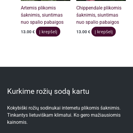
Artemis plikomis
Chippendale plikomis
šaknimis, siuntimas
šaknimis, siuntimas
nuo spalio pabaigos
nuo spalio pabaigos
Į krepšelį
Į krepšelį
13.00
€
13.00
€
Kurkime rožių sodą kartu
Kokybiški rožių sodinukai internetu plikomis šaknimis.
Tinkantys lietuviškam klimatui. Ko gero mažiausiomis
kainomis.