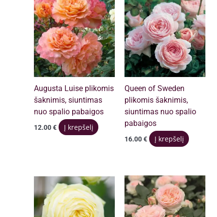
Augusta Luise plikomis
Queen of Sweden
šaknimis, siuntimas
plikomis šaknimis,
nuo spalio pabaigos
siuntimas nuo spalio
pabaigos
Į krepšelį
12.00
€
Į krepšelį
16.00
€