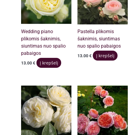
Wedding piano
Pastella plikomis
plikomis šaknimis,
šaknimis, siuntimas
siuntimas nuo spalio
nuo spalio pabaigos
pabaigos
Į krepšelį
13.00
€
Į krepšelį
13.00
€