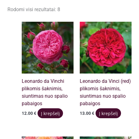
Rūšiuojama
Rodomi visi rezultatai: 8
pagal
populiarumą
Leonardo da Vinchi
Leonardo da Vinci (red)
plikomis šaknimis,
plikomis šaknimis,
siuntimas nuo spalio
siuntimas nuo spalio
pabaigos
pabaigos
Filtruoti
Į krepšelį
Į krepšelį
12.00
€
13.00
€
Išvalyti filtrus